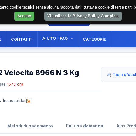
soltanto cookie tecnici senza alcuna raccolta dati, tuttavia cookie di terze part
Accetto
Visualizza la Privacy Policy Completa
35
AREA RISERVATA
REGISTRAZIONE UTE
AIUTO - FAQ
E
CONTATTI
CATEGORIE
2 Velocita 8966 N 3 Kg
Tieni d'occ
ite
1573 ora
:
Insaccatrici
Metodi di pagamento
Fai una domanda
Altri Pro