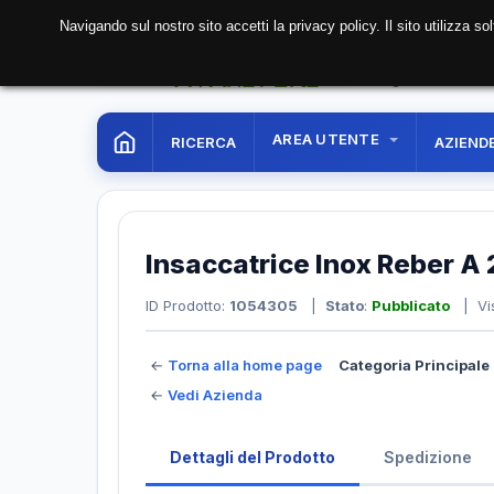
Navigando sul nostro sito accetti la privacy policy. Il sito utilizza 
08 Aug. 2026
01:52:
AREA UTENTE
RICERCA
AZIEND
Insaccatrice Inox Reber A 
ID Prodotto:
1054305
|
Stato
:
Pubblicato
| Vis
←
Torna alla home page
Categoria Principale 
←
Vedi Azienda
Dettagli del Prodotto
Spedizione