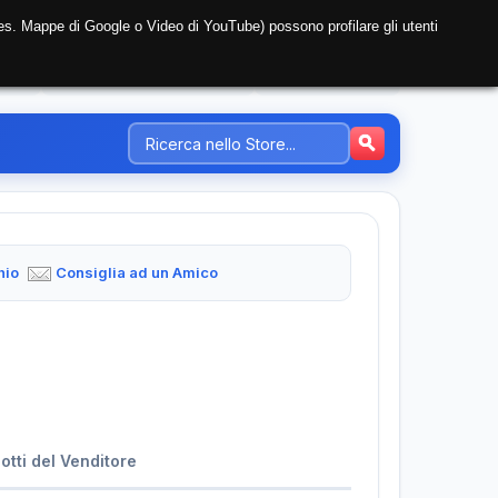
i (es. Mappe di Google o Video di YouTube) possono profilare gli utenti
NTE
REGISTRAZIONE AZIENDA
PREZZI-TARIFFE
hio
Consiglia ad un Amico
dotti del Venditore