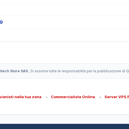
19
itech Store SAS
, Si assume tutte le responsabilità per la pubblicazione di
sionisti nella tua zona
-
Commercialista Online
-
Server VPS 