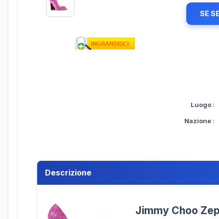
SE S
Luogo
:
Nazione
:
Descrizione
Jimmy Choo Zepp