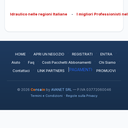
Idraulico nelle regioni Italiane
-
I migliori Professionisti ne
·
·
·
·
HOME
APRI UN NEGOZIO
REGISTRATI
ENTRA
·
·
·
·
Aiuto
Faq
Costi Pacchetti Abbonamenti
Chi Siamo
·
|
PAGAMENTI
·
Contattaci
LINK PARTNERS
PROMUOVI
© 2026
Ce
rca
in
by
AVANET SRL
— P.IVA 03772060046
·
Termini e Condizioni
Regole sulla Privacy