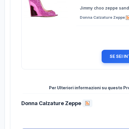
Jimmy choo zeppe sandal
Donna Calzature Zeppe
SE SEI I
Per Ulteriori informazioni su questo P
Donna Calzature Zeppe