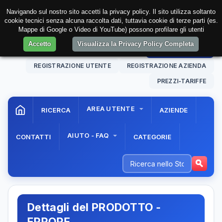
Navigando sul nostro sito accetti la privacy policy. Il sito utilizza soltanto
cookie tecnici senza alcuna raccolta dati, tuttavia cookie di terze parti (es.
Mappe di Google o Video di YouTube) possono profilare gli utenti
Accetto
Visualizza la Privacy Policy Completa
09 Aug. 2026
18:44:07
AREA RISERVATA
REGISTRAZIONE UTENTE
REGISTRAZIONE AZIENDA
PREZZI-TARIFFE
AREA UTENTE
RICERCA
AZIENDE
AIUTO - FAQ
CONTATTI
CATEGORIE
Dettagli del PRODOTTO -
ERRORE