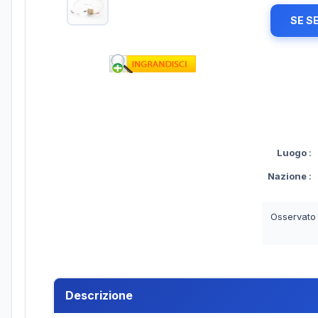
SE S
Luogo
:
Nazione
:
Osservato
Descrizione