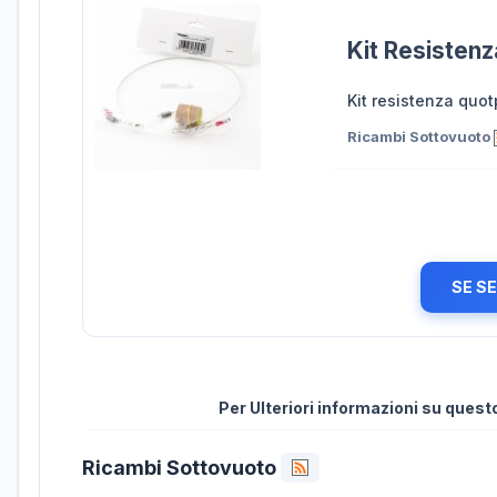
Kit Resisten
Kit resistenza quo
Ricambi Sottovuoto
SE S
Per Ulteriori informazioni su ques
Ricambi Sottovuoto