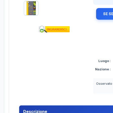
SE S
Luogo
:
Nazione
:
Osservato
Descrizione