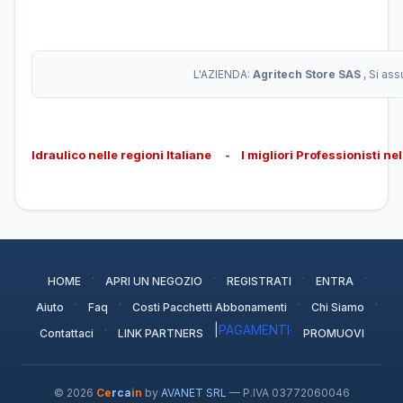
L'AZIENDA:
Agritech Store SAS
, Si as
Idraulico nelle regioni Italiane
-
I migliori Professionisti ne
·
·
·
·
HOME
APRI UN NEGOZIO
REGISTRATI
ENTRA
·
·
·
·
Aiuto
Faq
Costi Pacchetti Abbonamenti
Chi Siamo
·
|
PAGAMENTI
·
Contattaci
LINK PARTNERS
PROMUOVI
© 2026
Ce
rca
in
by
AVANET SRL
— P.IVA 03772060046