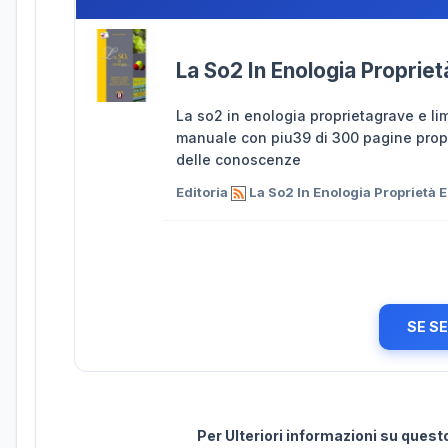
La So2 In Enologia Proprietà
La so2 in enologia proprietagrave e limi
manuale con piu39 di 300 pagine propo
delle conoscenze
Editoria
La So2 In Enologia Proprietà E 
SE S
Per Ulteriori informazioni su ques