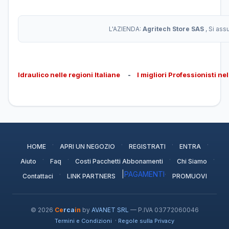
L'AZIENDA:
Agritech Store SAS
, Si as
Idraulico nelle regioni Italiane
-
I migliori Professionisti ne
·
·
·
·
HOME
APRI UN NEGOZIO
REGISTRATI
ENTRA
·
·
·
·
Aiuto
Faq
Costi Pacchetti Abbonamenti
Chi Siamo
·
|
PAGAMENTI
·
Contattaci
LINK PARTNERS
PROMUOVI
© 2026
Ce
rca
in
by
AVANET SRL
— P.IVA 03772060046
·
Termini e Condizioni
Regole sulla Privacy