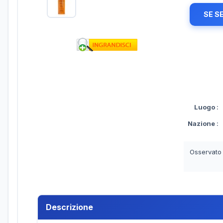
SE S
Luogo
:
Nazione
:
Osservato
Descrizione