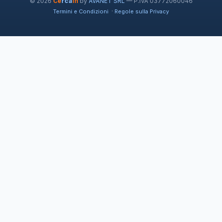
© 2026
Ce
rca
in
by
AVANET SRL
— P.IVA 03772060046
·
Termini e Condizioni
Regole sulla Privacy