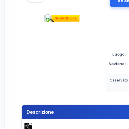
SE S
Luogo
:
Nazione
:
Osservato
Descrizione