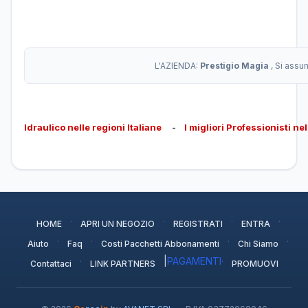
L'AZIENDA:
Prestigio Magia
, Si assu
Idraulico nelle regioni Italiane
-
I migliori Professionisti ne
·
·
·
·
HOME
APRI UN NEGOZIO
REGISTRATI
ENTRA
·
·
·
·
Aiuto
Faq
Costi Pacchetti Abbonamenti
Chi Siamo
·
|
PAGAMENTI
·
Contattaci
LINK PARTNERS
PROMUOVI