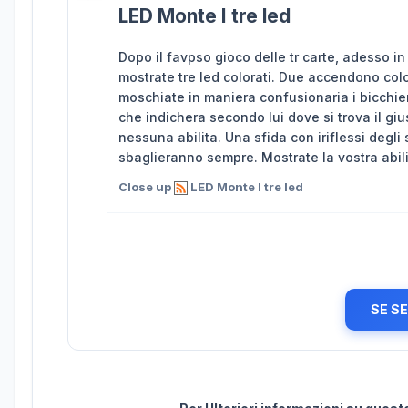
LED Monte I tre led
Dopo il favpso gioco delle tr carte, adesso in
mostrate tre led colorati. Due accendono colore
moschiate in maniera confusionaria i bicchieri
che indichera secondo lui dove si trova il giu
nessuna abilita. Una sfida con iriflessi degl
sbaglieranno sempre. Mostrate la vostra abilit
Close up
LED Monte I tre led
SE S