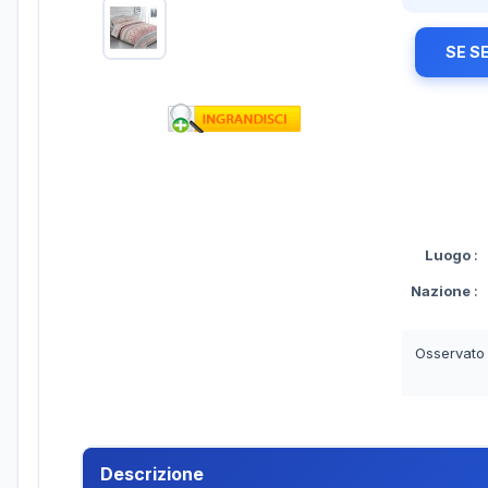
SE S
Luogo
:
Nazione
:
Osservato
Descrizione