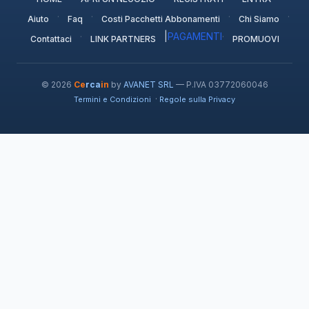
·
·
·
·
Aiuto
Faq
Costi Pacchetti Abbonamenti
Chi Siamo
·
|
PAGAMENTI
·
Contattaci
LINK PARTNERS
PROMUOVI
© 2026
Ce
rca
in
by
AVANET SRL
— P.IVA 03772060046
·
Termini e Condizioni
Regole sulla Privacy