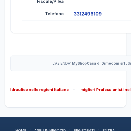
Fiscale/P.Iva
3312496109
Telefono
L'AZIENDA:
MyShopCasa di Dimecom srl
, 
Idraulico nelle regioni Italiane
-
I migliori Professionisti ne
·
·
·
·
HOME
APRI UN NEGOZIO
REGISTRATI
ENTRA