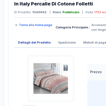
In Italy Percalle Di Cotone Folletti
ID Prodotto:
1049662
|
Stato
:
Pubblicato
| Visite
1753 or
←
Torna alla home page
Accessori
Categoria Principale :
con Ango
Dettagli del Prodotto
Spedizione
Metodi di pag
Prezzo