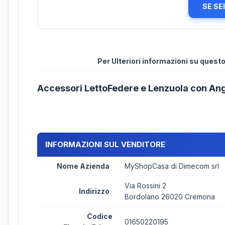
SE SE
Per Ulteriori informazioni su ques
Accessori LettoFedere e Lenzuola con An
INFORMAZIONI SUL VENDITORE
Nome Azienda
MyShopCasa di Dimecom srl
Via Rossini 2
Indirizzo
Bordolano 26020 Cremona
Codice
01650220195