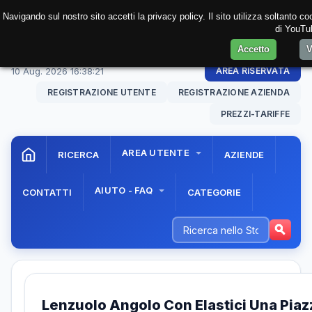
Navigando sul nostro sito accetti la privacy policy. Il sito utilizza soltanto 
di YouTub
Accetto
V
10 Aug. 2026
16:38:21
AREA RISERVATA
REGISTRAZIONE UTENTE
REGISTRAZIONE AZIENDA
PREZZI-TARIFFE
AREA UTENTE
RICERCA
AZIENDE
AIUTO - FAQ
CONTATTI
CATEGORIE
Lenzuolo Angolo Con Elastici Una Pia