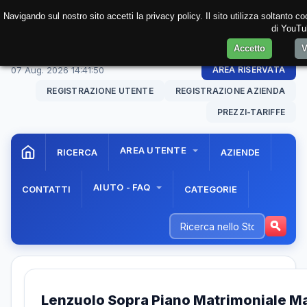
Navigando sul nostro sito accetti la privacy policy. Il sito utilizza soltanto 
di YouTub
Accetto
V
07 Aug. 2026
14:41:50
AREA RISERVATA
REGISTRAZIONE UTENTE
REGISTRAZIONE AZIENDA
PREZZI-TARIFFE
AREA UTENTE
RICERCA
AZIENDE
AIUTO - FAQ
CONTATTI
CATEGORIE
Lenzuolo Sopra Piano Matrimoniale Max