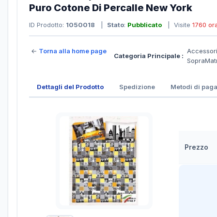
Puro Cotone Di Percalle New York
ID Prodotto:
1050018
|
Stato
:
Pubblicato
| Visite
1760 or
←
Torna alla home page
Accessori
Categoria Principale :
SopraMatr
Dettagli del Prodotto
Spedizione
Metodi di pag
Prezzo