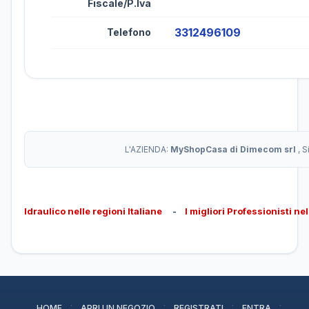
Fiscale/P.Iva
3312496109
Telefono
L'AZIENDA:
MyShopCasa di Dimecom srl
, 
Idraulico nelle regioni Italiane
-
I migliori Professionisti ne
·
·
·
·
HOME
APRI UN NEGOZIO
REGISTRATI
ENTRA