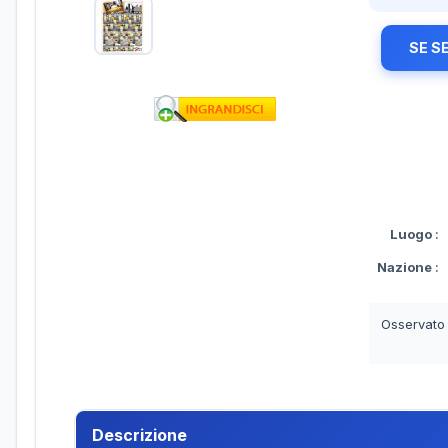
SE S
Luogo
:
Nazione
:
Osservato
Descrizione