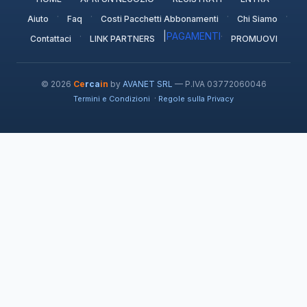
·
·
·
·
Aiuto
Faq
Costi Pacchetti Abbonamenti
Chi Siamo
·
|
PAGAMENTI
·
Contattaci
LINK PARTNERS
PROMUOVI
© 2026
Ce
rca
in
by
AVANET SRL
— P.IVA 03772060046
·
Termini e Condizioni
Regole sulla Privacy