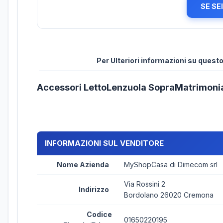
SE SE
Per Ulteriori informazioni su ques
Accessori LettoLenzuola SopraMatrimonia
INFORMAZIONI SUL VENDITORE
Nome Azienda
MyShopCasa di Dimecom srl
Via Rossini 2
Indirizzo
Bordolano 26020 Cremona
Codice
01650220195