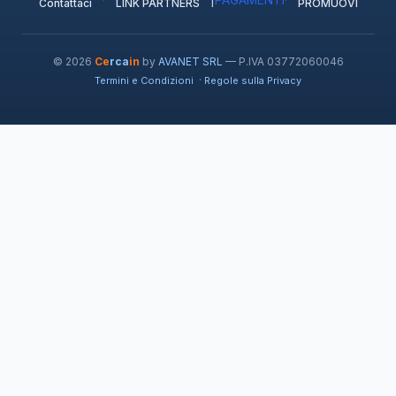
Contattaci
LINK PARTNERS
PROMUOVI
© 2026
Ce
rca
in
by
AVANET SRL
— P.IVA 03772060046
·
Termini e Condizioni
Regole sulla Privacy