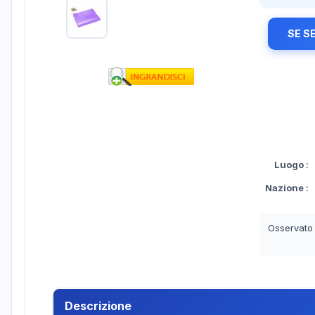
SE S
Luogo
:
Nazione
:
Osservato
Descrizione