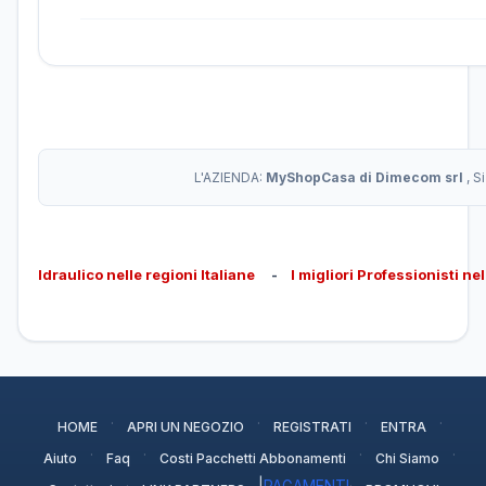
L'AZIENDA:
MyShopCasa di Dimecom srl
, S
Idraulico nelle regioni Italiane
-
I migliori Professionisti ne
·
·
·
·
HOME
APRI UN NEGOZIO
REGISTRATI
ENTRA
·
·
·
·
Aiuto
Faq
Costi Pacchetti Abbonamenti
Chi Siamo
·
|
PAGAMENTI
·