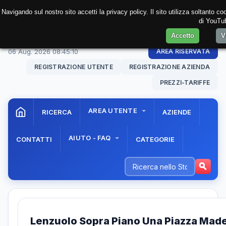
Navigando sul nostro sito accetti la privacy policy. Il sito utilizza soltanto c
di YouTub
Accetto
V
06 Aug. 2026
08:45:10
AREA RISERVATA
REGISTRAZIONE UTENTE
REGISTRAZIONE AZIENDA
PREZZI-TARIFFE
AREA UTENTE
RICERCA
AZIENDE
AIUTO - FAQ
CONTATTI
CATEGORIE
Lenzuolo Sopra Piano Una Piazza Made 