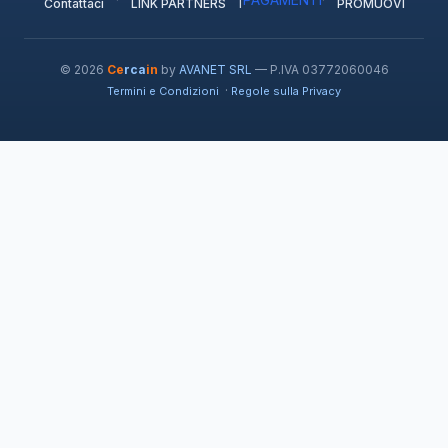
Contattaci
LINK PARTNERS
PROMUOVI
© 2026
Ce
rca
in
by
AVANET SRL
— P.IVA 03772060046
·
Termini e Condizioni
Regole sulla Privacy