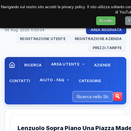
Navigando sul nostro sito accetti la privacy policy. Il sito utilizza soltanto c
di YouTub
Accetto
V
06 Aug. 2026
11:05:04
AREA RISERVATA
REGISTRAZIONE UTENTE
REGISTRAZIONE AZIENDA
PREZZI-TARIFFE
AREA UTENTE
RICERCA
AZIENDE
AIUTO - FAQ
CONTATTI
CATEGORIE
Lenzuolo Sopra Piano Una Piazza Made 