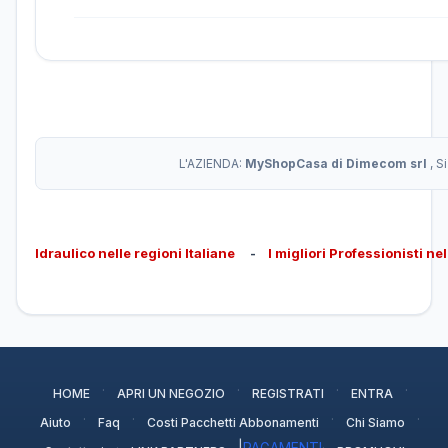
L'AZIENDA:
MyShopCasa di Dimecom srl
, S
Idraulico nelle regioni Italiane
-
I migliori Professionisti ne
·
·
·
·
HOME
APRI UN NEGOZIO
REGISTRATI
ENTRA
·
·
·
·
Aiuto
Faq
Costi Pacchetti Abbonamenti
Chi Siamo
·
|
PAGAMENTI
·