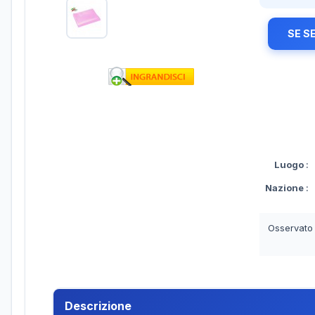
SE S
Luogo
:
Nazione
:
Osservato
Descrizione