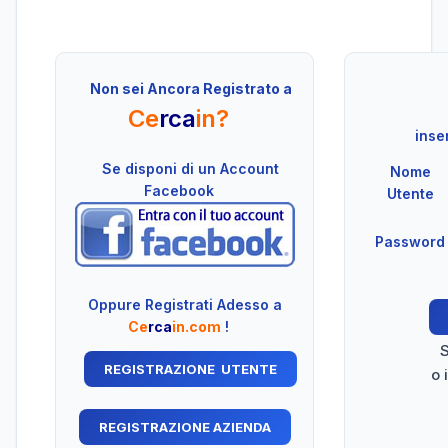
Non sei Ancora Registrato a
Ce
rca
in?
inser
Se disponi di un Account
Nome
Facebook
Utente
Password
Oppure Registrati Adesso a
Ce
rca
in.com
!
S
o 