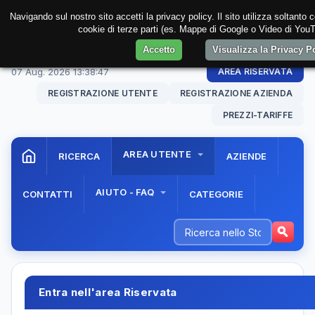
Navigando sul nostro sito accetti la privacy policy. Il sito utilizza soltanto 
cookie di terze parti (es. Mappe di Google o Video di YouTu
Accetto
Visualizza la Privacy 
07 Aug. 2026
13:38:47
AREA RISERVATA
REGISTRAZIONE UTENTE
REGISTRAZIONE AZIENDA
PREZZI-TARIFFE
AREA UTENTE
RICERCA
AZIENDE
AIUTO - FAQ
CONTATTI
CATEGORIE
Entra nell'area Riservata