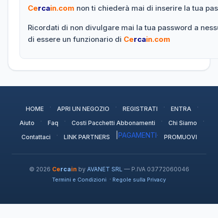
Ce
rca
in.com
non ti chiederà mai di inserire la tua p
Ricordati di non divulgare mai la tua password a nes
di essere un funzionario di
Ce
rca
in.com
·
·
·
·
HOME
APRI UN NEGOZIO
REGISTRATI
ENTRA
·
·
·
·
Aiuto
Faq
Costi Pacchetti Abbonamenti
Chi Siamo
·
|
PAGAMENTI
·
Contattaci
LINK PARTNERS
PROMUOVI
© 2026
Ce
rca
in
by
AVANET SRL
— P.IVA 03772060046
·
Termini e Condizioni
Regole sulla Privacy