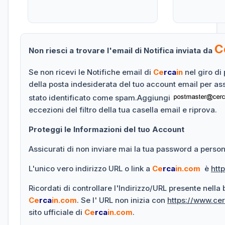
C
Non riesci a trovare l'email di Notifica inviata da
Se non ricevi le Notifiche email di
Ce
rca
in
nel giro di 
della posta indesiderata del tuo account email per as
stato identificato come spam.Aggiungi
eccezioni del filtro della tua casella email e riprova.
Proteggi le Informazioni del tuo Account
Assicurati di non inviare mai la tua password a persone
L'unico vero indirizzo URL o link a
Ce
rca
in.com
è
htt
Ricordati di controllare l'Indirizzo/URL presente nella
Ce
rca
in.com
. Se l' URL non inizia con
https://www.ce
sito ufficiale di
Ce
rca
in.com
.