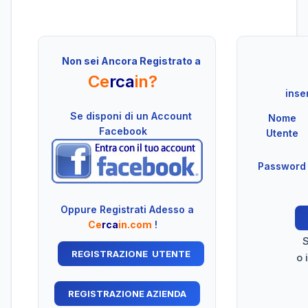
Non sei Ancora Registrato a
Ce
rca
in?
inser
Se disponi di un Account
Nome
Facebook
Utente
Password
Oppure Registrati Adesso a
Ce
rca
in.com
!
S
o 