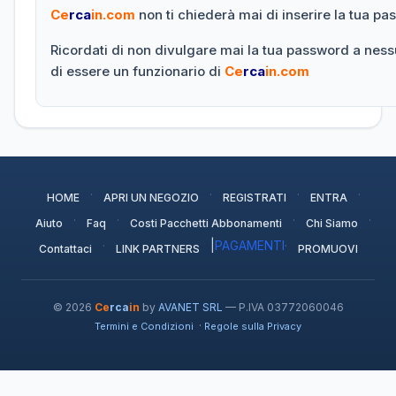
Ce
rca
in.com
non ti chiederà mai di inserire la tua p
Ricordati di non divulgare mai la tua password a nes
di essere un funzionario di
Ce
rca
in.com
·
·
·
·
HOME
APRI UN NEGOZIO
REGISTRATI
ENTRA
·
·
·
·
Aiuto
Faq
Costi Pacchetti Abbonamenti
Chi Siamo
·
|
PAGAMENTI
·
Contattaci
LINK PARTNERS
PROMUOVI
© 2026
Ce
rca
in
by
AVANET SRL
— P.IVA 03772060046
·
Termini e Condizioni
Regole sulla Privacy