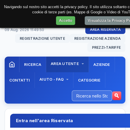
Navigando sul nostro sito accetti la privacy policy. Il sito utilizza soltanto 
cookie di terze parti (es. Mappe di Google o Video di YouTu
Accetto
Visualizza la Privacy 
09 Aug. 2026
11:49:50
AREA RISERVATA
REGISTRAZIONE UTENTE
REGISTRAZIONE AZIENDA
PREZZI-TARIFFE
AREA UTENTE
RICERCA
AZIENDE
AIUTO - FAQ
CONTATTI
CATEGORIE
Entra nell'area Riservata