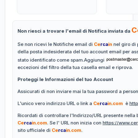
C
Non riesci a trovare l'email di Notifica inviata da
Se non ricevi le Notifiche email di
Ce
rca
in
nel giro di 
della posta indesiderata del tuo account email per as
stato identificato come spam.Aggiungi
eccezioni del filtro della tua casella email e riprova.
Proteggi le Informazioni del tuo Account
Assicurati di non inviare mai la tua password a persone
L'unico vero indirizzo URL o link a
Ce
rca
in.com
è
htt
Ricordati di controllare l'Indirizzo/URL presente nella
Ce
rca
in.com
. Se l' URL non inizia con
https://www.ce
sito ufficiale di
Ce
rca
in.com
.