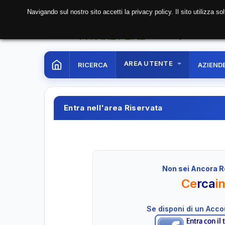
Navigando sul nostro sito accetti la privacy policy. Il sito utilizza 
06 Aug. 2026
17:50:1
AREA UTENTE
RICERCA
AZIEND
Entra nell'area Riservata
Non sei Ancora R
Ce
rca
i
Se disponi di un Acc