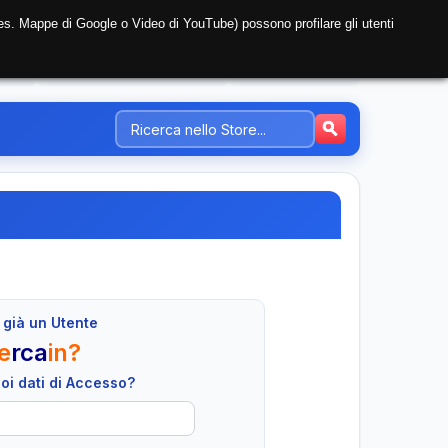
i (es. Mappe di Google o Video di YouTube) possono profilare gli utenti
NTE
REGISTRAZIONE AZIENDA
PREZZI-TARIFFE
 già un Utente
e
rca
in?
tuoi dati di Accesso?