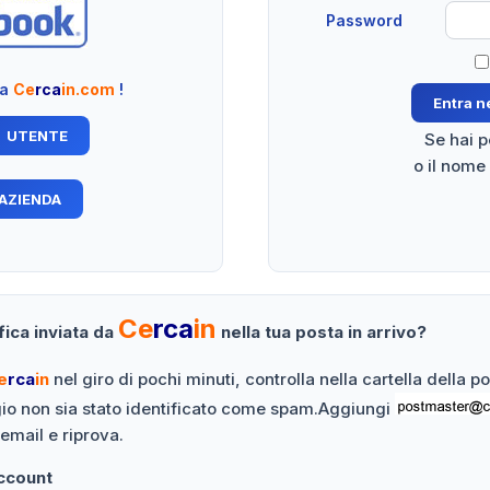
Password
 a
Ce
rca
in.com
!
Se hai 
o il nome
Ce
rca
in
fica inviata da
nella tua posta in arrivo?
e
rca
in
nel giro di pochi minuti, controlla nella cartella della 
gio non sia stato identificato come spam.Aggiungi
 email e riprova.
Account