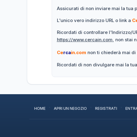
Assicurati di non inviare mai la tua 
L'unico vero indirizzo URL o link a
C
Ricordati di controllare l'Indirizzo/
https://www.cercain.com
, non stai 
Ce
rca
in.com
non ti chiederà mai di
Ricordati di non divulgare mai la t
·
·
·
HOME
APRI UN NEGOZIO
REGISTRATI
ENTR