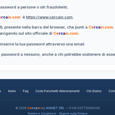
password a persone o siti fraudolenti.
e
rca
in.com
è
https://www.cercain.com
.
URL presente nella barra del browser, che punti a
Ce
rca
in.com
.
navigando sul sito ufficiale di
Ce
rca
in.com
.
 inserire la tua password attraverso una email.
ua password a nessuno, anche a chi potrebbe sostenere di esse
·
·
·
·
·
A
Aiuto
Faq
Costi Pacchetti Abbonamenti
Chi Siamo
Cont
© 2026
Ce
rca
in
by
AVANET SRL
— P.IVA 03772060046
·
Termini e Condizioni
Regole sulla Privacy