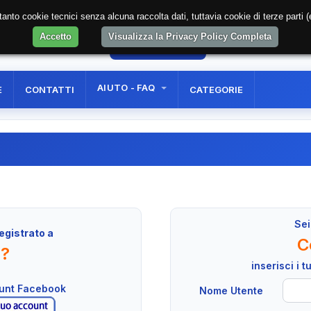
soltanto cookie tecnici senza alcuna raccolta dati, tuttavia cookie di terze part
Accetto
Visualizza la Privacy Policy Completa
1
AREA RISERVATA
REGISTRAZIONE UTE
AIUTO - FAQ
E
CONTATTI
CATEGORIE
Sei
egistrato a
C
n?
inserisci i 
ount Facebook
Nome Utente