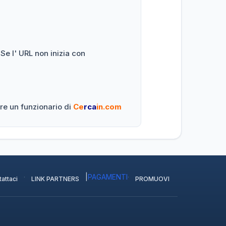
 Se l' URL non inizia con
re un funzionario di
Ce
rca
in.com
·
|
PAGAMENTI
·
attaci
LINK PARTNERS
PROMUOVI