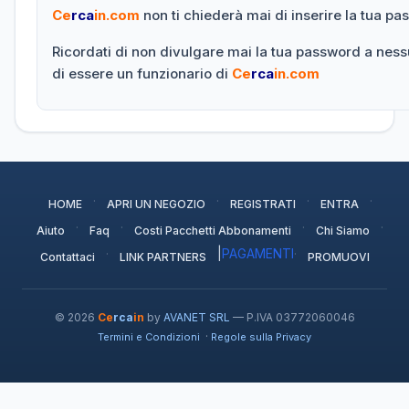
Ce
rca
in.com
non ti chiederà mai di inserire la tua p
Ricordati di non divulgare mai la tua password a nes
di essere un funzionario di
Ce
rca
in.com
·
·
·
·
HOME
APRI UN NEGOZIO
REGISTRATI
ENTRA
·
·
·
·
Aiuto
Faq
Costi Pacchetti Abbonamenti
Chi Siamo
·
|
PAGAMENTI
·
Contattaci
LINK PARTNERS
PROMUOVI
© 2026
Ce
rca
in
by
AVANET SRL
— P.IVA 03772060046
·
Termini e Condizioni
Regole sulla Privacy