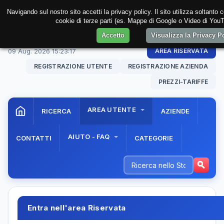
Navigando sul nostro sito accetti la privacy policy. Il sito utilizza soltanto 
cookie di terze parti (es. Mappe di Google o Video di YouTu
Accetto
Visualizza la Privacy 
09 Aug. 2026
15:23:17
AREA RISERVATA
REGISTRAZIONE UTENTE
REGISTRAZIONE AZIENDA
PREZZI-TARIFFE
AREA UTENTE
RICERCA
AZIENDE
AIUTO - FAQ
CONTATTI
CATEGORIE
Entra nell'area Riservata