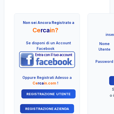
Non sei Ancora Registrato a
Ce
rca
in?
inser
Se disponi di un Account
Nome
Facebook
Utente
Password
Oppure Registrati Adesso a
Ce
rca
in.com
!
S
o 