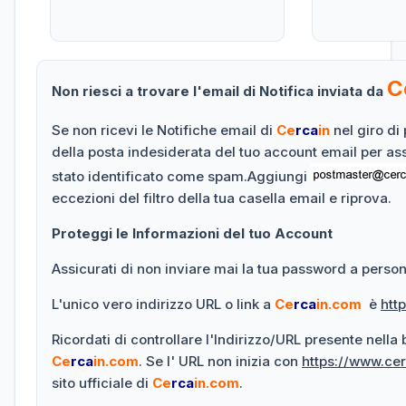
C
Non riesci a trovare l'email di Notifica inviata da
Se non ricevi le Notifiche email di
Ce
rca
in
nel giro di 
della posta indesiderata del tuo account email per as
stato identificato come spam.Aggiungi
eccezioni del filtro della tua casella email e riprova.
Proteggi le Informazioni del tuo Account
Assicurati di non inviare mai la tua password a persone
L'unico vero indirizzo URL o link a
Ce
rca
in.com
è
htt
Ricordati di controllare l'Indirizzo/URL presente nella
Ce
rca
in.com
. Se l' URL non inizia con
https://www.ce
sito ufficiale di
Ce
rca
in.com
.