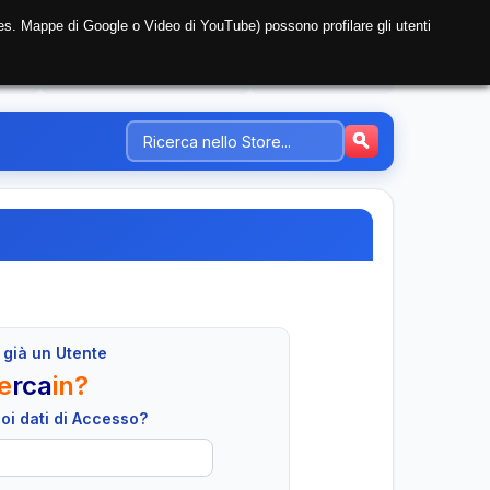
i (es. Mappe di Google o Video di YouTube) possono profilare gli utenti
NTE
REGISTRAZIONE AZIENDA
PREZZI-TARIFFE
 già un Utente
e
rca
in?
tuoi dati di Accesso?