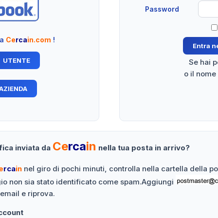
Password
 a
Ce
rca
in.com
!
Se hai 
o il nome
Ce
rca
in
fica inviata da
nella tua posta in arrivo?
e
rca
in
nel giro di pochi minuti, controlla nella cartella della 
gio non sia stato identificato come spam.Aggiungi
 email e riprova.
Account