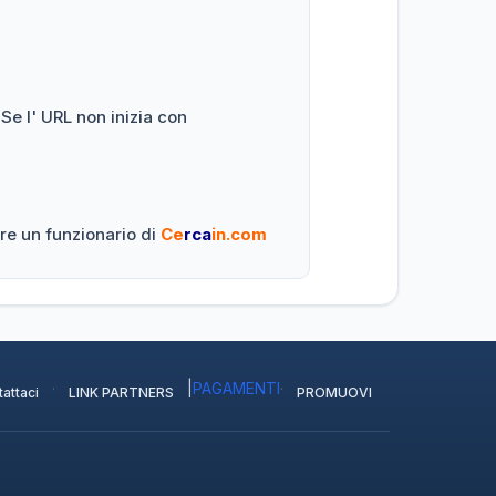
 Se l' URL non inizia con
re un funzionario di
Ce
rca
in.com
·
|
PAGAMENTI
·
attaci
LINK PARTNERS
PROMUOVI