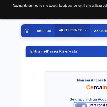
Navigando sul nostro sito accetti la privacy policy. Il sito utilizza 
08 Aug. 2026
15:43:
AREA UTENTE
RICERCA
AZIEND
Entra nell'area Riservata
Non sei Ancora R
Ce
rca
i
Se disponi di un Acc