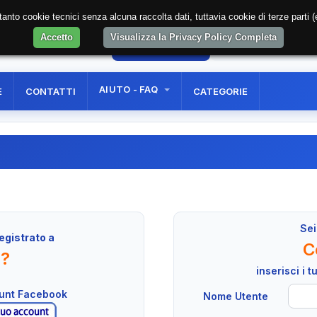
soltanto cookie tecnici senza alcuna raccolta dati, tuttavia cookie di terze part
Accetto
Visualizza la Privacy Policy Completa
36
AREA RISERVATA
REGISTRAZIONE UTE
AIUTO - FAQ
E
CONTATTI
CATEGORIE
Sei
egistrato a
C
n?
inserisci i 
ount Facebook
Nome Utente