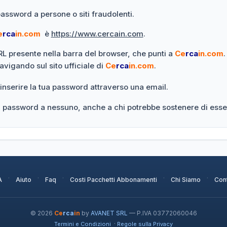
password a persone o siti fraudolenti.
e
rca
in.com
è
https://www.cercain.com
.
URL presente nella barra del browser, che punti a
Ce
rca
in.com
.
navigando sul sito ufficiale di
Ce
rca
in.com
.
 inserire la tua password attraverso una email.
ua password a nessuno, anche a chi potrebbe sostenere di esse
·
·
·
·
·
A
Aiuto
Faq
Costi Pacchetti Abbonamenti
Chi Siamo
Cont
© 2026
Ce
rca
in
by
AVANET SRL
— P.IVA 03772060046
·
Termini e Condizioni
Regole sulla Privacy