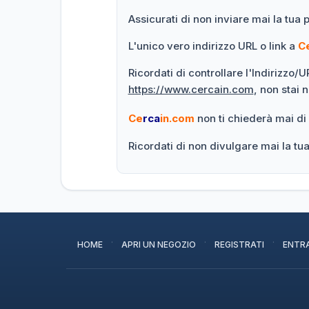
Assicurati di non inviare mai la tua 
L'unico vero indirizzo URL o link a
C
Ricordati di controllare l'Indirizzo/
https://www.cercain.com
, non stai 
Ce
rca
in.com
non ti chiederà mai di
Ricordati di non divulgare mai la t
·
·
·
HOME
APRI UN NEGOZIO
REGISTRATI
ENTR