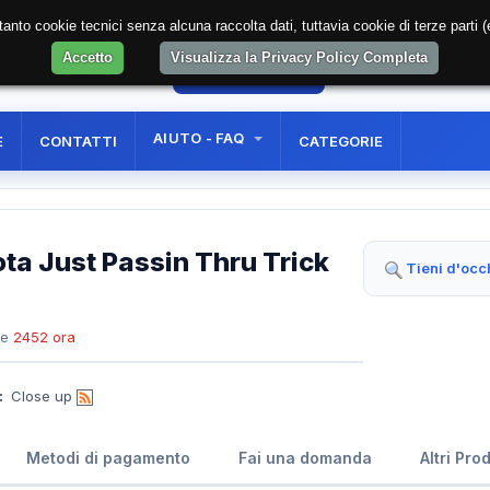
soltanto cookie tecnici senza alcuna raccolta dati, tuttavia cookie di terze part
Accetto
Visualizza la Privacy Policy Completa
00
AREA RISERVATA
REGISTRAZIONE UTE
AIUTO - FAQ
E
CONTATTI
CATEGORIE
ta Just Passin Thru Trick
Tieni d'occ
te
2452 ora
:
Close up
Metodi di pagamento
Fai una domanda
Altri Pro