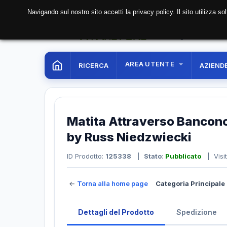
Navigando sul nostro sito accetti la privacy policy. Il sito utilizza 
08 Aug. 2026
05:52:
AREA UTENTE
RICERCA
AZIEND
Matita Attraverso Bancono
by Russ Niedzwiecki
ID Prodotto:
125338
|
Stato
:
Pubblicato
| Visi
←
Torna alla home page
Categoria Principale 
Dettagli del Prodotto
Spedizione