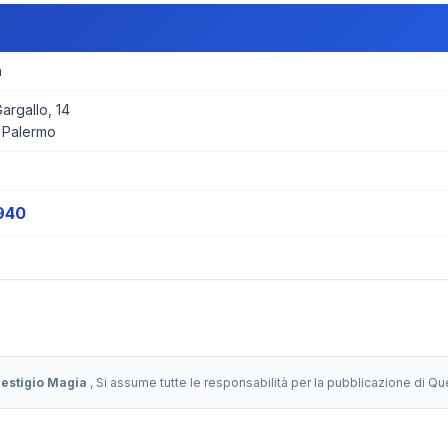
a
rgallo, 14
 Palermo
940
restigio Magia
, Si assume tutte le responsabilità per la pubblicazione di Q