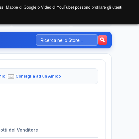
i (es. Mappe di Google o Video di YouTube) possono profilare gli utenti
NTE
REGISTRAZIONE AZIENDA
PREZZI-TARIFFE
hio
Consiglia ad un Amico
dotti del Venditore