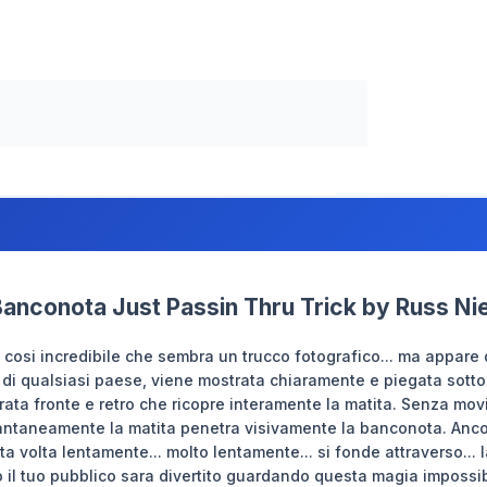
Banconota Just Passin Thru Trick by Russ Ni
cosi incredibile che sembra un trucco fotografico... ma appare 
di qualsiasi paese, viene mostrata chiaramente e piegata sotto a
ata fronte e retro che ricopre interamente la matita. Senza mo
tantaneamente la matita penetra visivamente la banconota. Anco
ta volta lentamente... molto lentamente... si fonde attraverso...
o il tuo pubblico sara divertito guardando questa magia impossi