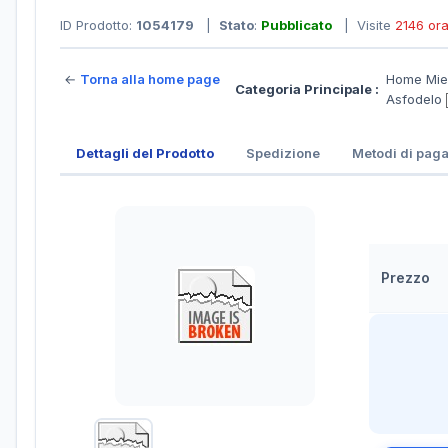
ID Prodotto:
1054179
|
Stato
:
Pubblicato
| Visite
2146 or
←
Torna alla home page
Home Miel
Categoria Principale :
Asfodelo
Dettagli del Prodotto
Spedizione
Metodi di pag
Prezzo