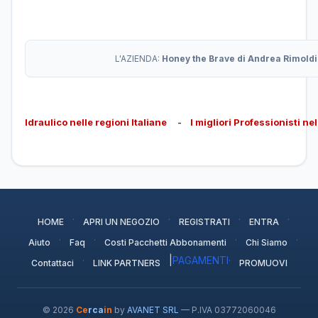
L'AZIENDA:
Honey the Brave di Andrea Rimold
Idraulico nelle regioni Italiane
-
I migliori Professionisti ne
·
·
·
·
HOME
APRI UN NEGOZIO
REGISTRATI
ENTRA
·
·
·
·
Aiuto
Faq
Costi Pacchetti Abbonamenti
Chi Siamo
·
|
PAGAMENTI
·
Contattaci
LINK PARTNERS
PROMUOVI
© 2026
Ce
rca
in
by
AVANET SRL
— P.IVA 03772060046