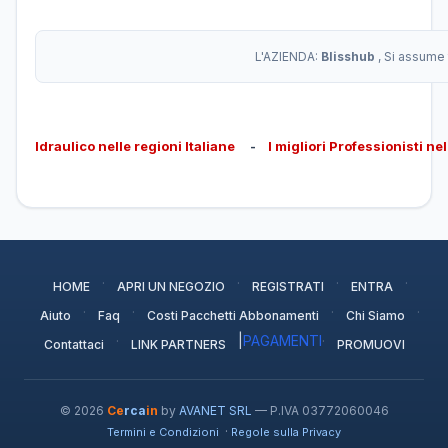
L'AZIENDA:
Blisshub
, Si assume 
Idraulico nelle regioni Italiane
-
I migliori Professionisti ne
·
·
·
·
HOME
APRI UN NEGOZIO
REGISTRATI
ENTRA
·
·
·
·
Aiuto
Faq
Costi Pacchetti Abbonamenti
Chi Siamo
·
|
PAGAMENTI
·
Contattaci
LINK PARTNERS
PROMUOVI
© 2026
Ce
rca
in
by
AVANET SRL
— P.IVA 03772060046
·
Termini e Condizioni
Regole sulla Privacy