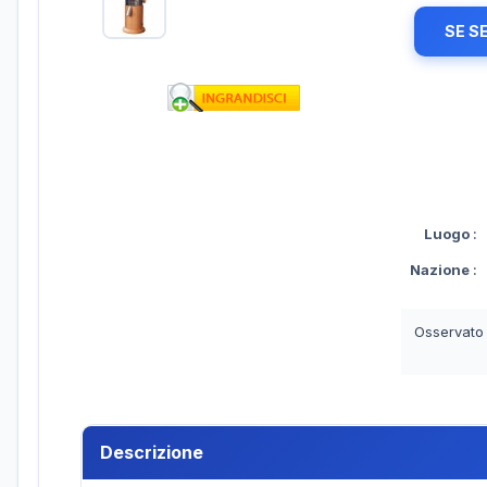
SE S
Luogo
:
Nazione
:
Osservato
Descrizione