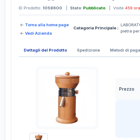
ID Prodotto:
1058600
|
Stato
:
Pubblicato
| Visite
459 or
←
Torna alla home page
LABORATO
Categoria Principale :
pietra pe
←
Vedi Azienda
Dettagli del Prodotto
Spedizione
Metodi di pag
Prezzo