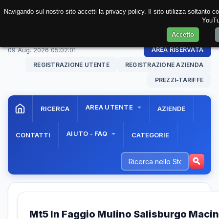
Navigando sul nostro sito accetti la privacy policy. Il sito utilizza soltanto 
YouTub
Accetto
09 Aug. 2026
05:02:01
AREA RISERVATA
REGISTRAZIONE UTENTE
REGISTRAZIONE AZIENDA
PREZZI-TARIFFE
AREA UTENTE
RICERCA
AZIENDE
AIUTO - FAQ
CONTATTI
CATEGORIE
Mt5 In Faggio Mulino Salisburgo Macin