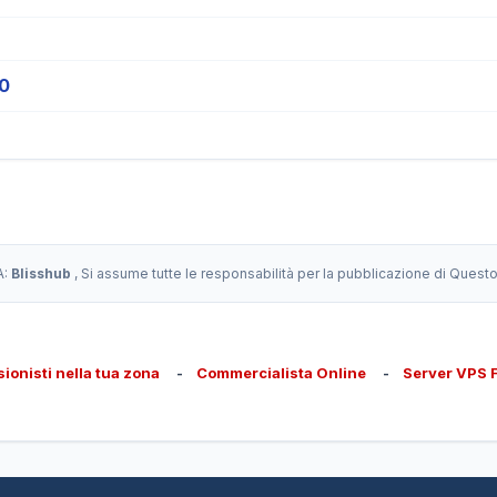
0
A:
Blisshub
, Si assume tutte le responsabilità per la pubblicazione di Quest
sionisti nella tua zona
-
Commercialista Online
-
Server VPS 