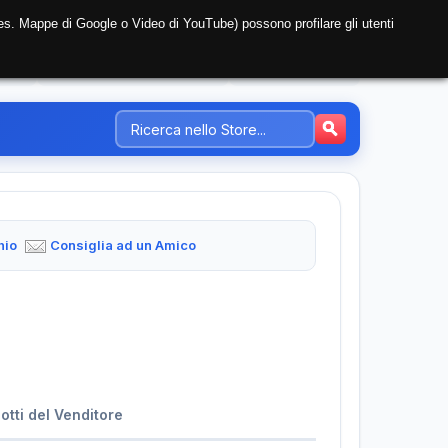
i (es. Mappe di Google o Video di YouTube) possono profilare gli utenti
NTE
REGISTRAZIONE AZIENDA
PREZZI-TARIFFE
hio
Consiglia ad un Amico
dotti del Venditore