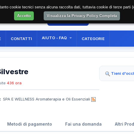
soltanto cookie tecnici senza alcuna raccolta dati, tuttavia cookie di terze part
Accetto
Visualizza la Privacy Policy Completa
9
AREA RISERVATA
REGISTRAZIONE UTE
AIUTO - FAQ
E
CONTATTI
CATEGORIE
Silvestre
Tieni d'occ
ite
436 ora
:
SPA E WELLNESS Aromaterapia e Oli Essenziali
Metodi di pagamento
Fai una domanda
Altri Pro