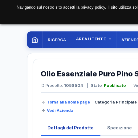
Navigando sul nostro sito accetti la privacy policy. Il sito utilizza 
08 Aug. 2026
11:09:5
AREA UTENTE
RICERCA
AZIEND
Olio Essenziale Puro Pino 
ID Prodotto:
1058504
|
Stato
:
Pubblicato
| Vis
←
Torna alla home page
Categoria Principale 
←
Vedi Azienda
Dettagli del Prodotto
Spedizione