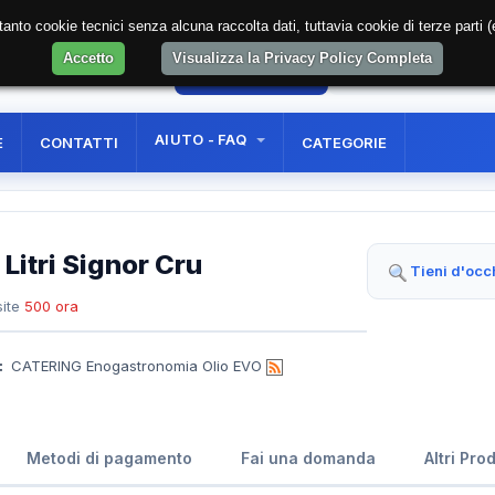
soltanto cookie tecnici senza alcuna raccolta dati, tuttavia cookie di terze part
Accetto
Visualizza la Privacy Policy Completa
7
AREA RISERVATA
REGISTRAZIONE UTE
AIUTO - FAQ
E
CONTATTI
CATEGORIE
 Litri Signor Cru
Tieni d'occ
ite
500 ora
:
CATERING Enogastronomia Olio EVO
Metodi di pagamento
Fai una domanda
Altri Pro