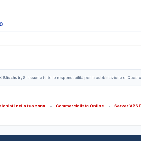
0
A:
Blisshub
, Si assume tutte le responsabilità per la pubblicazione di Quest
sionisti nella tua zona
-
Commercialista Online
-
Server VPS 