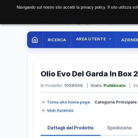
Navigando sul nostro sito accetti la privacy policy. Il sito utilizza 
07 Aug. 2026
10:10:4
AREA UTENTE
RICERCA
AZIEND
Olio Evo Del Garda In Box 2
ID Prodotto:
1058556
|
Stato
:
Pubblicato
| Vis
←
Torna alla home page
Categoria Principale 
←
Vedi Azienda
Dettagli del Prodotto
Spedizione