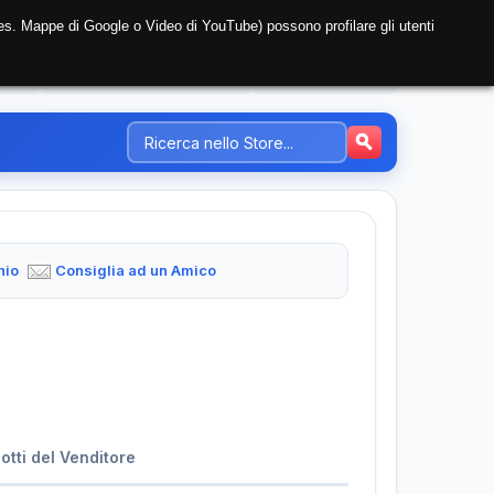
i (es. Mappe di Google o Video di YouTube) possono profilare gli utenti
NTE
REGISTRAZIONE AZIENDA
PREZZI-TARIFFE
hio
Consiglia ad un Amico
dotti del Venditore