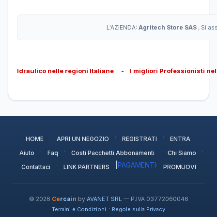
L'AZIENDA:
Agritech Store SAS
, Si a
Idraulico nelle regioni Italiane
-
I migliori Professionisti ne
·
·
·
·
HOME
APRI UN NEGOZIO
REGISTRATI
ENTRA
·
·
·
·
Aiuto
Faq
Costi Pacchetti Abbonamenti
Chi Siamo
·
|
PAGAMENTI
·
Contattaci
LINK PARTNERS
PROMUOVI
© 2026
Ce
rca
in
by
AVANET SRL
— P.IVA 03772060046
·
Termini e Condizioni
Regole sulla Privacy