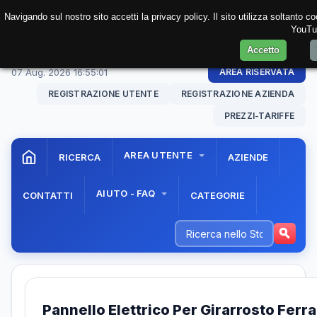
Navigando sul nostro sito accetti la privacy policy. Il sito utilizza soltanto 
YouTub
Accetto
07 Aug. 2026
16:55:01
AREA RISERVATA
REGISTRAZIONE UTENTE
REGISTRAZIONE AZIENDA
PREZZI-TARIFFE
AREA UTENTE
RICERCA
AZIENDE
AIUTO - FAQ
CONTATTI
CATEGORIE
Pannello Elettrico Per Girarrosto Ferra