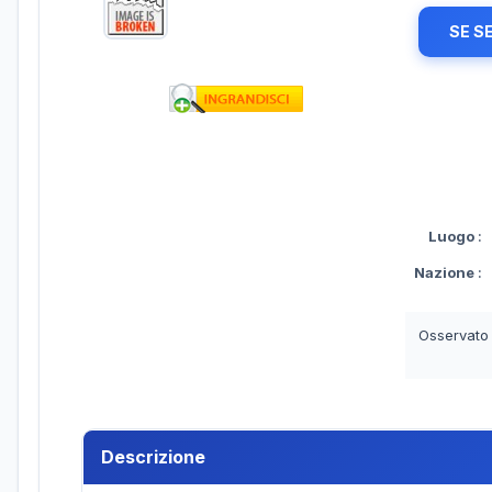
SE S
Luogo
:
Nazione
:
Osservato
Descrizione