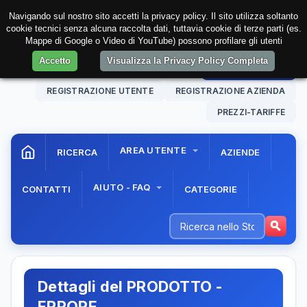
Navigando sul nostro sito accetti la privacy policy. Il sito utilizza soltanto
cookie tecnici senza alcuna raccolta dati, tuttavia cookie di terze parti (es.
Mappe di Google o Video di YouTube) possono profilare gli utenti
Accetto
Visualizza la Privacy Policy Completa
08 Aug. 2026
14:23:22
AREA RISERVATA
REGISTRAZIONE UTENTE
REGISTRAZIONE AZIENDA
PREZZI-TARIFFE
AREA UTENTE
RICERCA
AZIENDE
AIUTO - FAQ
CONTATTI
CATEGORIE
Dettagli del PRODOTTO -
ERRORE