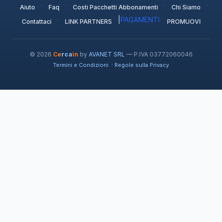
·
·
·
·
Aiuto
Faq
Costi Pacchetti Abbonamenti
Chi Siamo
·
|
PAGAMENTI
·
Contattaci
LINK PARTNERS
PROMUOVI
© 2026
Ce
rca
in
by
AVANET SRL
— P.IVA 03772060046
·
Termini e Condizioni
Regole sulla Privacy