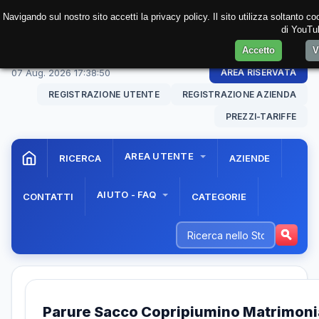
Navigando sul nostro sito accetti la privacy policy. Il sito utilizza soltanto 
di YouTub
Accetto
V
07 Aug. 2026
17:38:50
AREA RISERVATA
REGISTRAZIONE UTENTE
REGISTRAZIONE AZIENDA
PREZZI-TARIFFE
AREA UTENTE
RICERCA
AZIENDE
AIUTO - FAQ
CONTATTI
CATEGORIE
Parure Sacco Copripiumino Matrimonia