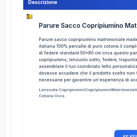
Descrizione
Parure Sacco Copripiumino Matr
Parure sacco copripiumino matrimoniale made 
italiana 100% percalle di puro cotone.il com
di federe standard 50x80 cm circa questo par
copripiumino, lenzuolo sotto, federe, trapunta
assemblare il tuo coordinato letto personalizz
dovesse accadere che il prodotto scelto non f
necessarie per garantire un'esperienza di acq
Lenzuola CopripiuminiCopripiuminiMatrimonial
Cotone Ocra
SE SE