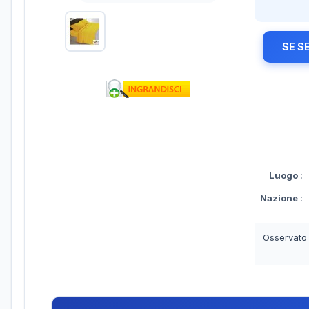
SE S
Luogo
:
Nazione
:
Osservato