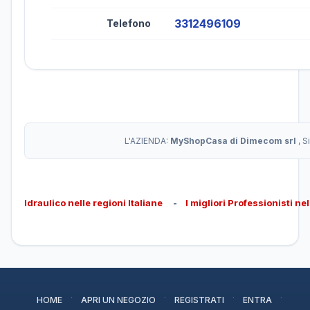
3312496109
Telefono
L'AZIENDA:
MyShopCasa di Dimecom srl
, S
Idraulico nelle regioni Italiane
-
I migliori Professionisti ne
·
·
·
·
HOME
APRI UN NEGOZIO
REGISTRATI
ENTRA