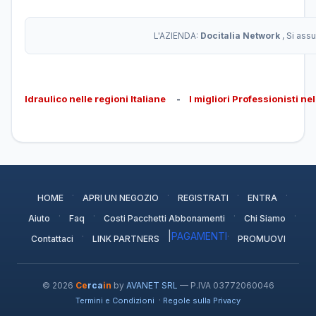
L'AZIENDA:
Docitalia Network
, Si ass
Idraulico nelle regioni Italiane
-
I migliori Professionisti ne
·
·
·
·
HOME
APRI UN NEGOZIO
REGISTRATI
ENTRA
·
·
·
·
Aiuto
Faq
Costi Pacchetti Abbonamenti
Chi Siamo
·
|
PAGAMENTI
·
Contattaci
LINK PARTNERS
PROMUOVI
© 2026
Ce
rca
in
by
AVANET SRL
— P.IVA 03772060046
·
Termini e Condizioni
Regole sulla Privacy