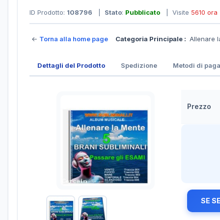
ID Prodotto:
108796
|
Stato
:
Pubblicato
| Visite
5610 ora
←
Torna alla home page
Categoria Principale :
Allenare 
Dettagli del Prodotto
Spedizione
Metodi di pag
Prezzo
SE S