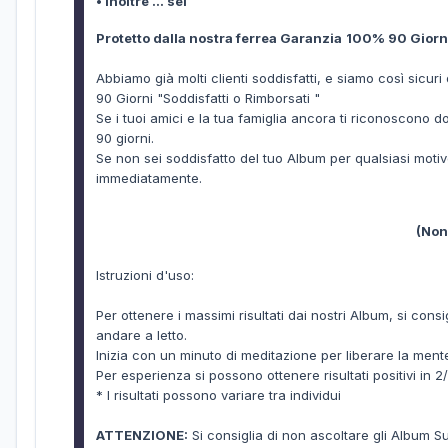
• Inoltre ... sei
Protetto dalla nostra ferrea
Garanzia
100%
90 Giorni
Abbiamo già molti clienti soddisfatti, e siamo così sic
90 Giorni "Soddisfatti o Rimborsati "
Se i tuoi amici e la tua famiglia ancora ti riconoscono do
90 giorni.
Se non sei soddisfatto del tuo Album per qualsiasi motivo
immediatamente.
(Non
Istruzioni d'uso:
Per ottenere i massimi risultati dai nostri Album, si cons
andare a letto.
Inizia con un minuto di meditazione per liberare la ment
Per esperienza si possono ottenere risultati positivi in 2
* I risultati possono variare tra individui
ATTENZIONE:
Si consiglia di non ascoltare gli Album 