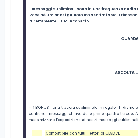
I messaggi subliminali sono in una frequenza audio n
voce né un’ipnosi guidata ma sentirai solo il rilassa
direttamente il tuo inconscio.
GUARDA
ASCOLTA L
+ 1 BONUS , una traccia subliminale in regalo! Ti diamo a
contiene i messaggi chiave delle prime quattro tracce. As
massimizzare l’esposizione ai nostri messaggi subliminali
Compatibile con tutti i lettori di CD/DVD