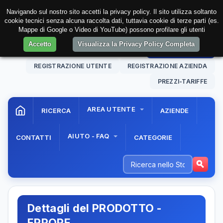
Navigando sul nostro sito accetti la privacy policy. Il sito utilizza soltanto
cookie tecnici senza alcuna raccolta dati, tuttavia cookie di terze parti (es.
Mappe di Google o Video di YouTube) possono profilare gli utenti
Accetto
Visualizza la Privacy Policy Completa
09 Aug. 2026
06:05:29
AREA RISERVATA
REGISTRAZIONE UTENTE
REGISTRAZIONE AZIENDA
PREZZI-TARIFFE
AREA UTENTE
RICERCA
AZIENDE
AIUTO - FAQ
CONTATTI
CATEGORIE
Dettagli del PRODOTTO -
ERRORE