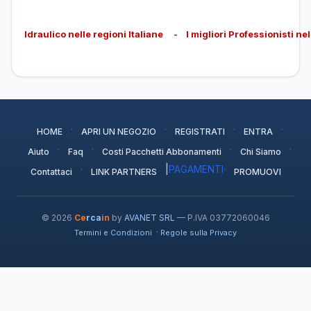
Idraulico nelle regioni Italiane
-
I migliori Professionisti ne
·
·
·
·
HOME
APRI UN NEGOZIO
REGISTRATI
ENTRA
·
·
·
·
Aiuto
Faq
Costi Pacchetti Abbonamenti
Chi Siamo
·
|
PAGAMENTI
·
Contattaci
LINK PARTNERS
PROMUOVI
© 2026
Ce
rca
in
by
AVANET SRL
— P.IVA 03772060046
·
Termini e Condizioni
Regole sulla Privacy