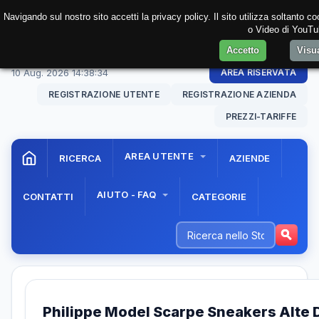
Navigando sul nostro sito accetti la privacy policy. Il sito utilizza soltanto 
o Video di YouTub
Accetto
Visu
10 Aug. 2026
14:38:34
AREA RISERVATA
REGISTRAZIONE UTENTE
REGISTRAZIONE AZIENDA
PREZZI-TARIFFE
AREA UTENTE
RICERCA
AZIENDE
AIUTO - FAQ
CONTATTI
CATEGORIE
Philippe Model Scarpe Sneakers Alte 