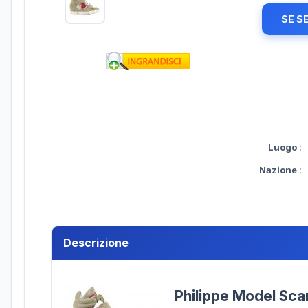
SE S
Luogo
:
Nazione
:
Descrizione
Philippe Model Sc