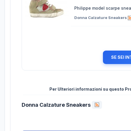
Philippe model scarpe sne
Donna Calzature Sneakers
SE SEI I
Per Ulteriori informazioni su questo P
Donna Calzature Sneakers