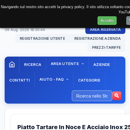
Navigando sul nostro sito accetti la privacy policy. Il sito utilizza soltanto c
YouTube
Accetto
09 Aug. 2026
18:30:44
AREA RISERVATA
REGISTRAZIONE UTENTE
REGISTRAZIONE AZIENDA
PREZZI-TARIFFE
AREA UTENTE
RICERCA
AZIENDE
AIUTO - FAQ
CONTATTI
CATEGORIE
Piatto Tartare In Noce E Acciaio Inox 2