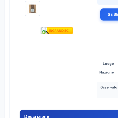
SE S
Luogo
:
Nazione
:
Osservato
Descrizione