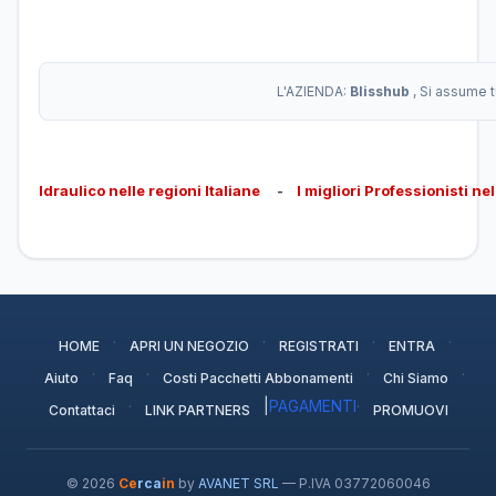
L'AZIENDA:
Blisshub
, Si assume 
Idraulico nelle regioni Italiane
-
I migliori Professionisti ne
·
·
·
·
HOME
APRI UN NEGOZIO
REGISTRATI
ENTRA
·
·
·
·
Aiuto
Faq
Costi Pacchetti Abbonamenti
Chi Siamo
·
|
PAGAMENTI
·
Contattaci
LINK PARTNERS
PROMUOVI
© 2026
Ce
rca
in
by
AVANET SRL
— P.IVA 03772060046