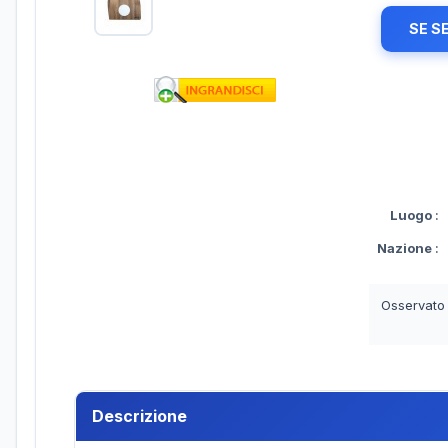
SE S
Luogo
:
Nazione
:
Osservato
Descrizione