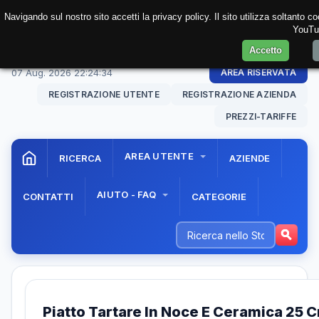
Navigando sul nostro sito accetti la privacy policy. Il sito utilizza soltanto 
YouTub
Accetto
07 Aug. 2026
22:24:34
AREA RISERVATA
REGISTRAZIONE UTENTE
REGISTRAZIONE AZIENDA
PREZZI-TARIFFE
AREA UTENTE
RICERCA
AZIENDE
AIUTO - FAQ
CONTATTI
CATEGORIE
Piatto Tartare In Noce E Ceramica 25 C