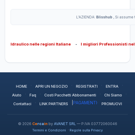
L'AZIENDA:
Blisshub
, Si assume 
Idraulico nelle regioni Italiane
-
I migliori Professionisti ne
·
·
·
·
HOME
APRI UN NEGOZIO
REGISTRATI
ENTRA
·
·
·
·
Aiuto
Faq
Costi Pacchetti Abbonamenti
Chi Siamo
·
|
PAGAMENTI
·
Contattaci
LINK PARTNERS
PROMUOVI
© 2026
Ce
rca
in
by
AVANET SRL
— P.IVA 03772060046
·
Termini e Condizioni
Regole sulla Privacy