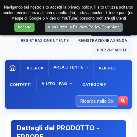
Navigando sul nostro sito accetti la privacy policy. Il sito utilizza soltanto
cookie tecnici senza alcuna raccolta dati, tuttavia cookie di terze parti (es.
Mappe di Google o Video di YouTube) possono profilare gli utenti
Accetto
Visualizza la Privacy Policy Completa
08 Aug. 2026
17:07:55
AREA RISERVATA
REGISTRAZIONE UTENTE
REGISTRAZIONE AZIENDA
PREZZI-TARIFFE
AREA UTENTE
RICERCA
AZIENDE
AIUTO - FAQ
CONTATTI
CATEGORIE
Dettagli del PRODOTTO -
ERRORE