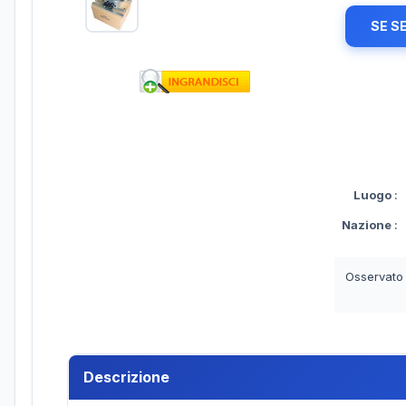
SE S
Luogo
:
Nazione
:
Osservato
Descrizione