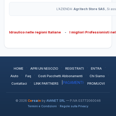
L'AZIENDA:
Agritech Store SAS
, Si as
Idraulico nelle regioni Italiane
-
I migliori Professionisti ne
·
·
·
·
HOME
APRI UN NEGOZIO
REGISTRATI
ENTRA
·
·
·
·
Aiuto
Faq
Costi Pacchetti Abbonamenti
Chi Siamo
·
|
PAGAMENTI
·
Contattaci
LINK PARTNERS
PROMUOVI
© 2026
Ce
rca
in
by
AVANET SRL
— P.IVA 03772060046
·
Termini e Condizioni
Regole sulla Privacy