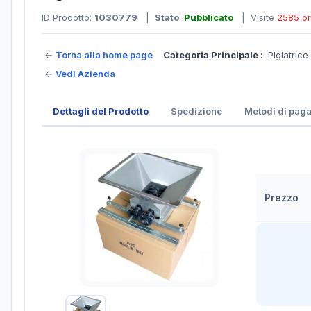
ID Prodotto:
1030779
|
Stato
:
Pubblicato
| Visite
2585 o
←
Torna alla home page
Categoria Principale :
Pigiatrice
←
Vedi Azienda
Dettagli del Prodotto
Spedizione
Metodi di pag
Prezzo