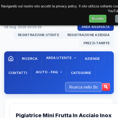
Navigando sul nostro sito accetti la privacy policy. Il sito utilizza soltanto c
YouTub
Accetto
08 Aug. 2026
00:05:26
AREA RISERVATA
REGISTRAZIONE UTENTE
REGISTRAZIONE AZIENDA
PREZZI-TARIFFE
AREA UTENTE
RICERCA
AZIENDE
AIUTO - FAQ
CONTATTI
CATEGORIE
Pigiatrice Mini Frutta In Acciaio Inox