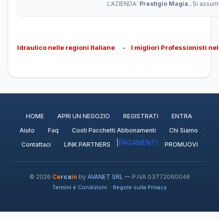
L'AZIENDA:
Prestigio Magia
, Si assum
Idraulico nelle regioni Italiane
-
I migliori Professionisti ne
·
·
·
·
HOME
APRI UN NEGOZIO
REGISTRATI
ENTRA
·
·
·
·
Aiuto
Faq
Costi Pacchetti Abbonamenti
Chi Siamo
·
|
PAGAMENTI
·
Contattaci
LINK PARTNERS
PROMUOVI
© 2026
Ce
rca
in
by
AVANET SRL
— P.IVA 03772060046
·
Termini e Condizioni
Regole sulla Privacy