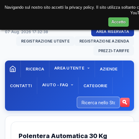
Navigando sul nostro sito accetti la privacy policy. Il sito utilizza soltanto
YouT
Accetto
07 Aug. 2026
17:32:38
AREA RISERVATA
REGISTRAZIONE UTENTE
REGISTRAZIONE AZIENDA
PREZZI-TARIFFE
AREA UTENTE
RICERCA
AZIENDE
AIUTO - FAQ
CONTATTI
CATEGORIE
Polentera Automatica 30 Kg