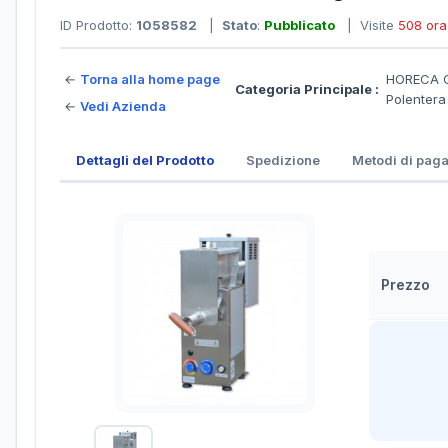
ID Prodotto:
1058582
|
Stato
:
Pubblicato
| Visite
508 ora
←
Torna alla home page
HORECA C
Categoria Principale :
Polenter
←
Vedi Azienda
Dettagli del Prodotto
Spedizione
Metodi di pag
Prezzo