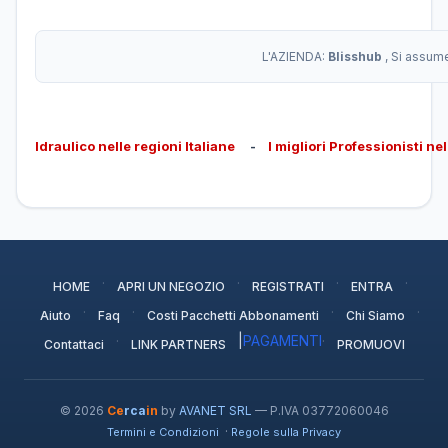
L'AZIENDA:
Blisshub
, Si assum
Idraulico nelle regioni Italiane
-
I migliori Professionisti ne
·
·
·
·
HOME
APRI UN NEGOZIO
REGISTRATI
ENTRA
·
·
·
·
Aiuto
Faq
Costi Pacchetti Abbonamenti
Chi Siamo
·
|
PAGAMENTI
·
Contattaci
LINK PARTNERS
PROMUOVI
© 2026
Ce
rca
in
by
AVANET SRL
— P.IVA 03772060046
·
Termini e Condizioni
Regole sulla Privacy