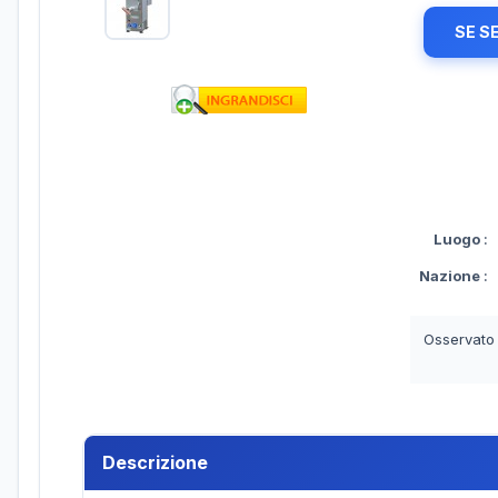
SE S
Luogo
:
Nazione
:
Osservato
Descrizione