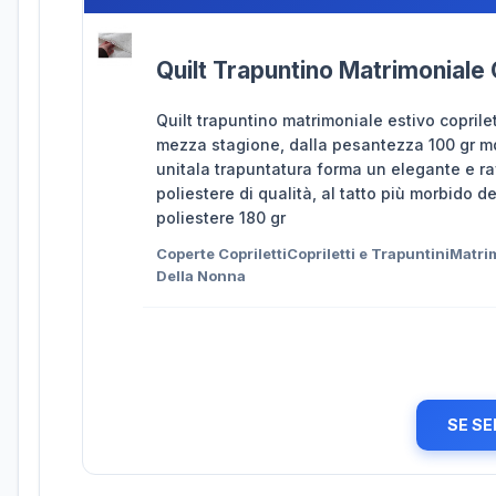
Quilt Trapuntino Matrimoniale
Quilt trapuntino matrimoniale estivo coprile
mezza stagione, dalla pesantezza 100 gr mq, 
unitala trapuntatura forma un elegante e r
poliestere di qualità, al tatto più morbido 
poliestere 180 gr
Coperte CoprilettiCopriletti e TrapuntiniMatr
Della Nonna
SE SE