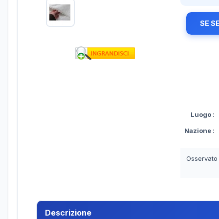
SE S
Luogo
:
Nazione
:
Osservato
Descrizione