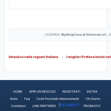
L'AZIENDA:
MyShopCasa di Dimecom srl
, 
Idraulico nelle regioni Italiane
-
I migliori Professionisti ne
·
·
·
·
HOME
APRI UN NEGOZIO
REGISTRATI
ENTRA
·
·
·
·
Aiuto
Faq
Costi Pacchetti Abbonamenti
Chi Siamo
·
|
PAGAMENTI
·
Contattaci
LINK PARTNERS
PROMUOVI