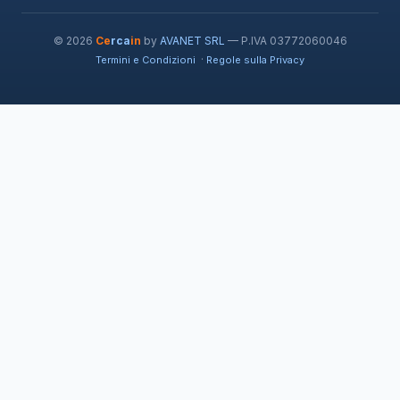
© 2026
Ce
rca
in
by
AVANET SRL
— P.IVA 03772060046
·
Termini e Condizioni
Regole sulla Privacy