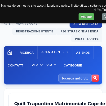
Navigando sul nostro sito accetti la privacy policy. Il sito utilizza soltanto 
di YouTub
Accetto
V
07 Aug. 2026
22:55:42
AREA RISERVATA
REGISTRAZIONE UTENTE
REGISTRAZIONE AZIENDA
PREZZI-TARIFFE
AREA UTENTE
RICERCA
AZIENDE
AIUTO - FAQ
CONTATTI
CATEGORIE
Quilt Trapuntino Matrimoniale Coprile