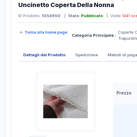
Uncinetto Coperta Della Nonna
ID Prodotto:
1054950
|
Stato
:
Pubblicato
| Visite
1441 or
←
Torna alla home page
Coperte Co
Categoria Principale :
Trapuntin
Dettagli del Prodotto
Spedizione
Metodi di pag
Prezzo