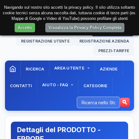
Navigando sul nostro sito accetti la privacy policy. Il sito utilizza soltanto
cookie tecnici senza alcuna raccolta dati, tuttavia cookie di terze parti (es.
Mappe di Google o Video di YouTube) possono profilare gli utenti
Accetto
Visualizza la Privacy Policy Completa
07 Aug. 2026
12:09:34
AREA RISERVATA
REGISTRAZIONE UTENTE
REGISTRAZIONE AZIENDA
PREZZI-TARIFFE
AREA UTENTE
RICERCA
AZIENDE
AIUTO - FAQ
CONTATTI
CATEGORIE
Dettagli del PRODOTTO -
ERRORE