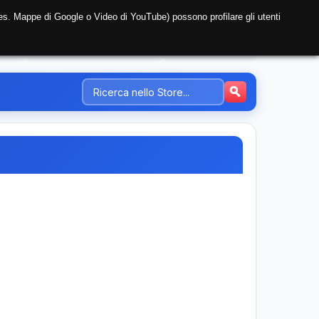
i (es. Mappe di Google o Video di YouTube) possono profilare gli utenti
NTE
REGISTRAZIONE AZIENDA
PREZZI-TARIFFE