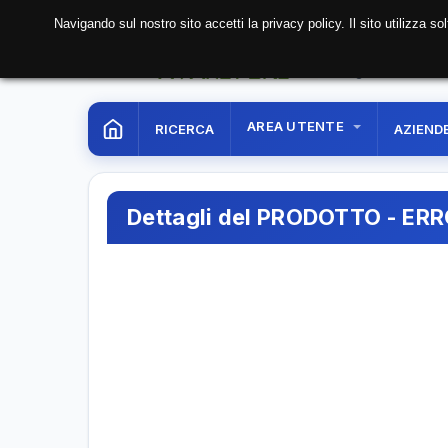
Navigando sul nostro sito accetti la privacy policy. Il sito utilizza 
06 Aug. 2026
15:20:
AREA UTENTE
RICERCA
AZIEND
Dettagli del PRODOTTO - ER