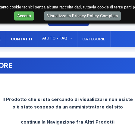
soltanto cookie tecnici senza alcuna raccolta dati, tuttavia cookie di terze part
Accetto
Visualizza la Privacy Policy Completa
34
AREA RISERVATA
REGISTRAZIONE UTE
AIUTO - FAQ
E
CONTATTI
CATEGORIE
RORE
Il Prodotto che si sta cercando di visualizzare non esiste
o è stato sospeso da un amministratore del sito
continua la Navigazione fra Altri Prodotti