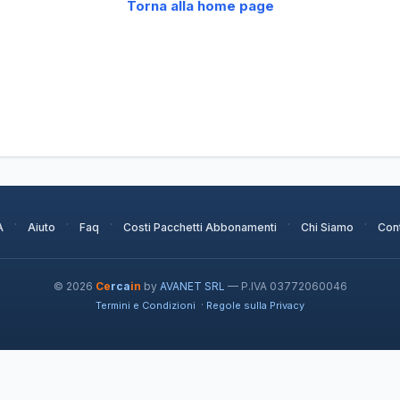
Torna alla home page
·
·
·
·
·
A
Aiuto
Faq
Costi Pacchetti Abbonamenti
Chi Siamo
Cont
© 2026
Ce
rca
in
by
AVANET SRL
— P.IVA 03772060046
·
Termini e Condizioni
Regole sulla Privacy