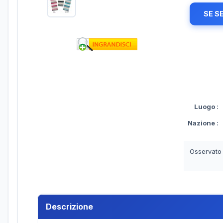
SE S
Luogo
:
Nazione
:
Osservato
Descrizione