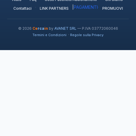
·
|
PAGAMENTI
·
Contattaci
LINK PARTNERS
PROMUOVI
© 2026
Ce
rca
in
by
AVANET SRL
— P.IVA 03772060046
·
Termini e Condizioni
Regole sulla Privacy