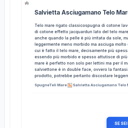
Salvietta Asciugamano Telo Mare
Telo mare rigato classicospugna di cotone l
di cotone effetto jacquardun lato del telo mare
anche quando la pelle è più irritata da sole, ma
leggermente meno morbido ma asciuga molto di 
cui è fatto il telo mare, decisamente più spessa
essendo più morbido e spesso attutisce di più 
mare è perfetto non solo per lettini ma per il ma
salviettone è in double face, ovvero la fantasia 
prodotto, potrebbe pertanto discostare legger
SpugneTeli Mare
Salvietta Asciugamano Telo M
SE SE