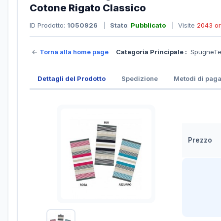
Cotone Rigato Classico
ID Prodotto:
1050926
|
Stato
:
Pubblicato
| Visite
2043 o
←
Torna alla home page
Categoria Principale :
SpugneTe
Dettagli del Prodotto
Spedizione
Metodi di pag
Prezzo