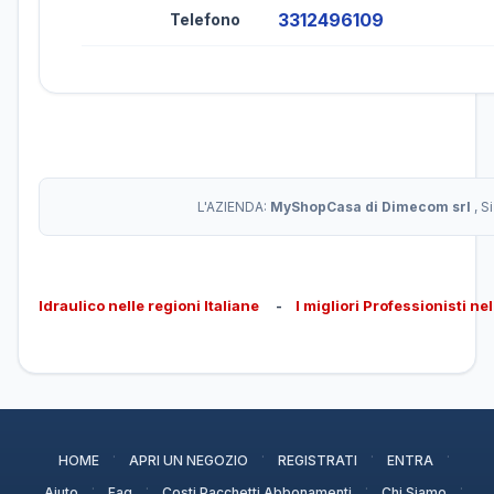
3312496109
Telefono
L'AZIENDA:
MyShopCasa di Dimecom srl
, S
Idraulico nelle regioni Italiane
-
I migliori Professionisti ne
·
·
·
·
HOME
APRI UN NEGOZIO
REGISTRATI
ENTRA
·
·
·
·
Aiuto
Faq
Costi Pacchetti Abbonamenti
Chi Siamo