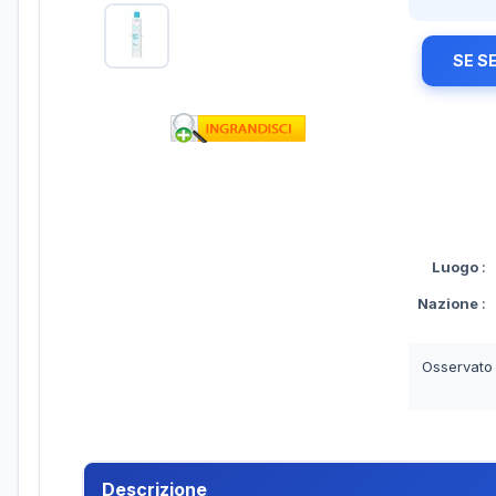
SE S
Luogo
:
Nazione
:
Osservato
Descrizione