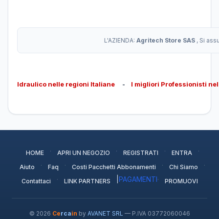
L'AZIENDA:
Agritech Store SAS
, Si as
Idraulico nelle regioni Italiane
-
I migliori Professionisti ne
·
·
·
·
HOME
APRI UN NEGOZIO
REGISTRATI
ENTRA
·
·
·
·
Aiuto
Faq
Costi Pacchetti Abbonamenti
Chi Siamo
·
|
PAGAMENTI
·
Contattaci
LINK PARTNERS
PROMUOVI
© 2026
Ce
rca
in
by
AVANET SRL
— P.IVA 03772060046