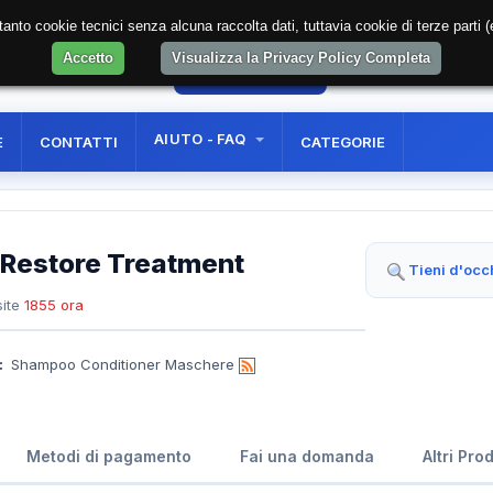
soltanto cookie tecnici senza alcuna raccolta dati, tuttavia cookie di terze part
Accetto
Visualizza la Privacy Policy Completa
59
AREA RISERVATA
REGISTRAZIONE UTE
AIUTO - FAQ
E
CONTATTI
CATEGORIE
Restore Treatment
Tieni d'occ
ite
1855 ora
:
Shampoo Conditioner Maschere
Metodi di pagamento
Fai una domanda
Altri Pro