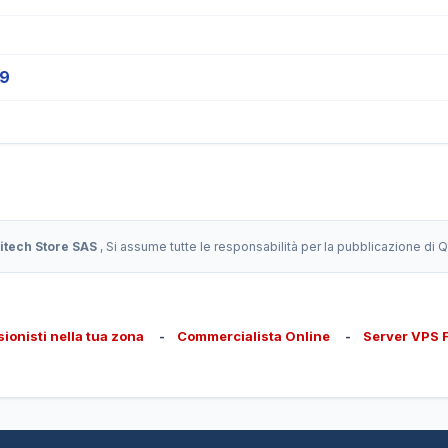
19
itech Store SAS
, Si assume tutte le responsabilità per la pubblicazione di
sionisti nella tua zona
-
Commercialista Online
-
Server VPS 