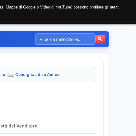
i (es. Mappe di Google o Video di YouTube) possono profilare gli utenti
NTE
REGISTRAZIONE AZIENDA
PREZZI-TARIFFE
hio
Consiglia ad un Amico
dotti del Venditore