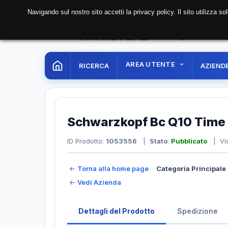
Navigando sul nostro sito accetti la privacy policy. Il sito utilizza 
06 Aug. 2026
04:57:
AREA UTENTE
RICERCA
AZIEND
Schwarzkopf Bc Q10 Time 
ID Prodotto:
1053556
|
Stato
:
Pubblicato
| Vis
←
Torna alla home page
Categoria Principale 
←
Vedi Azienda
Dettagli del Prodotto
Spedizione