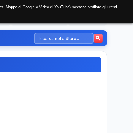
i (es. Mappe di Google o Video di YouTube) possono profilare gli utenti
NTE
REGISTRAZIONE AZIENDA
PREZZI-TARIFFE