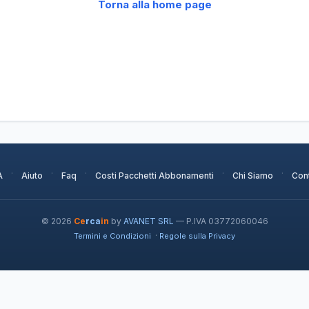
Torna alla home page
·
·
·
·
·
A
Aiuto
Faq
Costi Pacchetti Abbonamenti
Chi Siamo
Cont
© 2026
Ce
rca
in
by
AVANET SRL
— P.IVA 03772060046
·
Termini e Condizioni
Regole sulla Privacy