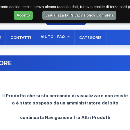
soltanto cookie tecnici senza alcuna raccolta dati, tuttavia cookie di terze part
Accetto
Visualizza la Privacy Policy Completa
5
AREA RISERVATA
REGISTRAZIONE UTE
AIUTO - FAQ
E
CONTATTI
CATEGORIE
RORE
Il Prodotto che si sta cercando di visualizzare non esiste
o è stato sospeso da un amministratore del sito
continua la Navigazione fra Altri Prodotti