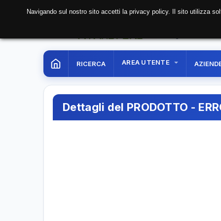
Navigando sul nostro sito accetti la privacy policy. Il sito utilizza 
06 Aug. 2026
11:34:0
AREA UTENTE
RICERCA
AZIEND
Dettagli del PRODOTTO - ER