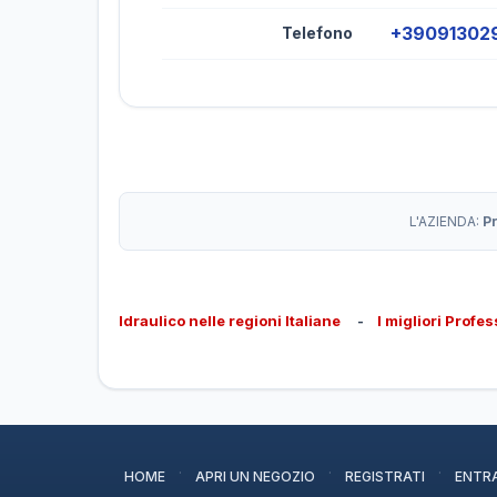
+39091302
Telefono
L'AZIENDA:
P
Idraulico nelle regioni Italiane
-
I migliori Profes
·
·
·
HOME
APRI UN NEGOZIO
REGISTRATI
ENTR