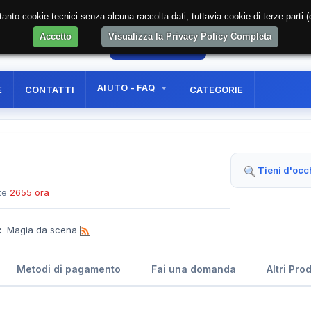
soltanto cookie tecnici senza alcuna raccolta dati, tuttavia cookie di terze part
Accetto
Visualizza la Privacy Policy Completa
40
AREA RISERVATA
REGISTRAZIONE UTE
AIUTO - FAQ
E
CONTATTI
CATEGORIE
Tieni d'occ
te
2655 ora
:
Magia da scena
Metodi di pagamento
Fai una domanda
Altri Pro