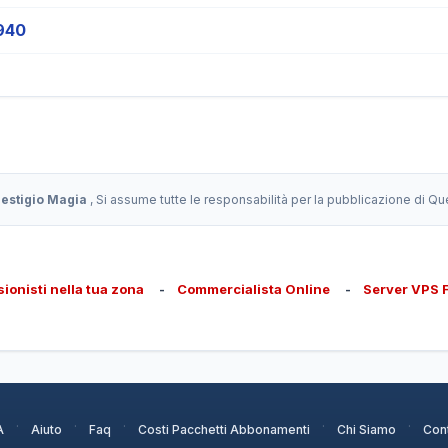
940
restigio Magia
, Si assume tutte le responsabilità per la pubblicazione di Q
sionisti nella tua zona
-
Commercialista Online
-
Server VPS 
·
·
·
·
·
A
Aiuto
Faq
Costi Pacchetti Abbonamenti
Chi Siamo
Cont