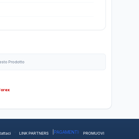
uesto Prodotto
Forex
·
|
PAGAMENTI
·
attaci
LINK PARTNERS
PROMUOVI