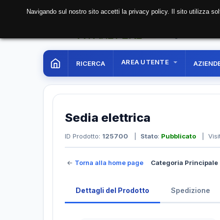
Navigando sul nostro sito accetti la privacy policy. Il sito utilizza 
06 Aug. 2026
13:44:
AREA UTENTE
RICERCA
AZIEND
Sedia elettrica
ID Prodotto:
125700
|
Stato
:
Pubblicato
| Visi
←
Torna alla home page
Categoria Principale 
Dettagli del Prodotto
Spedizione