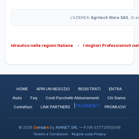
L'AZIENDA:
Agritech Store SAS
, Si 
Idraulico nelle regioni Italiane
-
I migliori Professionisti ne
·
·
·
·
HOME
APRI UN NEGOZIO
REGISTRATI
ENTRA
·
·
·
·
Aiuto
Faq
Costi Pacchetti Abbonamenti
Chi Siamo
·
|
PAGAMENTI
·
Contattaci
LINK PARTNERS
PROMUOVI
© 2026
Ce
rca
in
by
AVANET SRL
— P.IVA 03772060046
·
Termini e Condizioni
Regole sulla Privacy