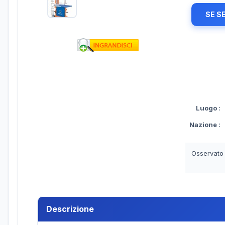
SE S
Luogo
:
Nazione
:
Osservato
Descrizione