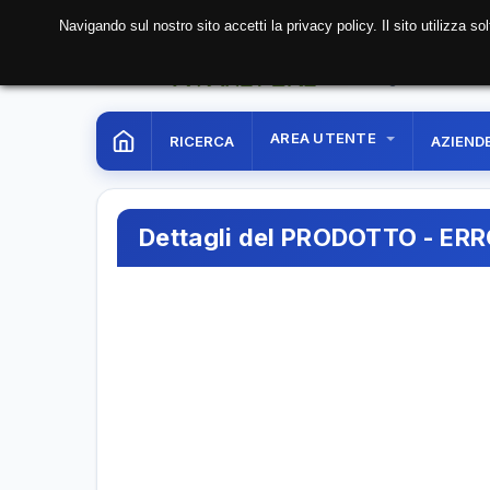
Navigando sul nostro sito accetti la privacy policy. Il sito utilizza 
09 Aug. 2026
13:18:1
AREA UTENTE
RICERCA
AZIEND
Dettagli del PRODOTTO - ER