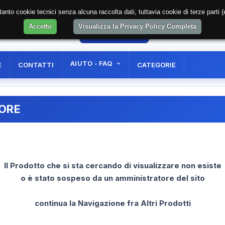
soltanto cookie tecnici senza alcuna raccolta dati, tuttavia cookie di terze part
Accetto
Visualizza la Privacy Policy Completa
8
AREA RISERVATA
REGISTRAZIONE UTE
AIUTO - FAQ
E
CONTATTI
CATEGORIE
RORE
Il Prodotto che si sta cercando di visualizzare non esiste
o è stato sospeso da un amministratore del sito
continua la Navigazione fra Altri Prodotti