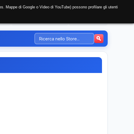
i (es. Mappe di Google o Video di YouTube) possono profilare gli utenti
NTE
REGISTRAZIONE AZIENDA
PREZZI-TARIFFE