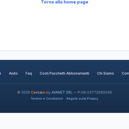
Torna alla home page
·
·
·
·
·
A
Aiuto
Faq
Costi Pacchetti Abbonamenti
Chi Siamo
Cont
© 2026
Ce
rca
in
by
AVANET SRL
— P.IVA 03772060046
·
Termini e Condizioni
Regole sulla Privacy