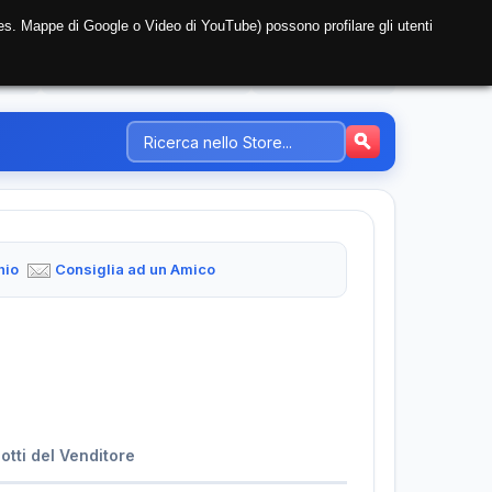
i (es. Mappe di Google o Video di YouTube) possono profilare gli utenti
NTE
REGISTRAZIONE AZIENDA
PREZZI-TARIFFE
hio
Consiglia ad un Amico
dotti del Venditore