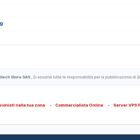
19
itech Store SAS
, Si assume tutte le responsabilità per la pubblicazione di
sionisti nella tua zona
-
Commercialista Online
-
Server VPS 