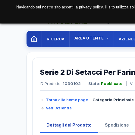
Navigando sul nostro sito accetti la privacy policy. Il sito utilizza 
07 Aug. 2026
00:14:1
AREA UTENTE
RICERCA
AZIEND
Serie 2 Di Setacci Per Fari
ID Prodotto:
1030102
|
Stato
:
Pubblicato
| Vis
←
Torna alla home page
Categoria Principale 
←
Vedi Azienda
Dettagli del Prodotto
Spedizione