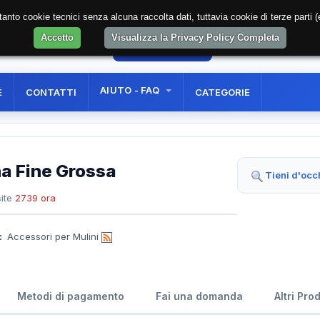
soltanto cookie tecnici senza alcuna raccolta dati, tuttavia cookie di terze part
Accetto
Visualizza la Privacy Policy Completa
5
AREA RISERVATA
REGISTRAZIONE UTE
AIUTO - FAQ
E
CONTATTI
CATEGORIE
na Fine Grossa
Tieni d'occ
ite
2739 ora
:
Accessori per Mulini
Metodi di pagamento
Fai una domanda
Altri Pro