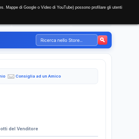
i (es. Mappe di Google o Video di YouTube) possono profilare gli utenti
NTE
REGISTRAZIONE AZIENDA
PREZZI-TARIFFE
hio
Consiglia ad un Amico
dotti del Venditore