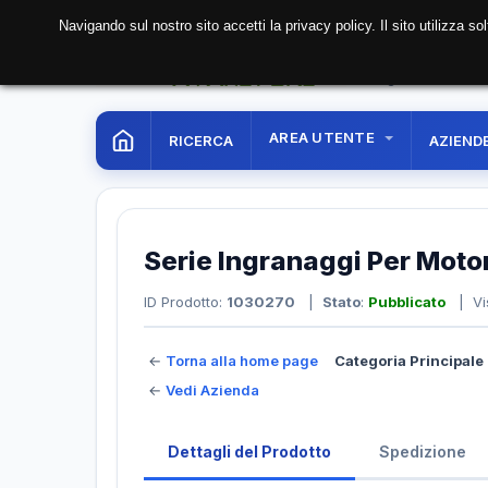
Navigando sul nostro sito accetti la privacy policy. Il sito utilizza 
07 Aug. 2026
22:56:
AREA UTENTE
RICERCA
AZIEND
Serie Ingranaggi Per Motor
ID Prodotto:
1030270
|
Stato
:
Pubblicato
| Vi
←
Torna alla home page
Categoria Principale 
←
Vedi Azienda
Dettagli del Prodotto
Spedizione