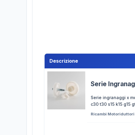
Descrizione
Serie Ingranag
Serie ingranaggi x mo
c30 t30 s15 k15 g15 g
Ricambi Motoriduttor