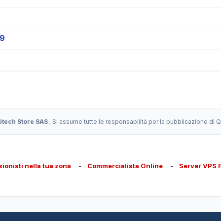
19
itech Store SAS
, Si assume tutte le responsabilità per la pubblicazione di
sionisti nella tua zona
-
Commercialista Online
-
Server VPS 