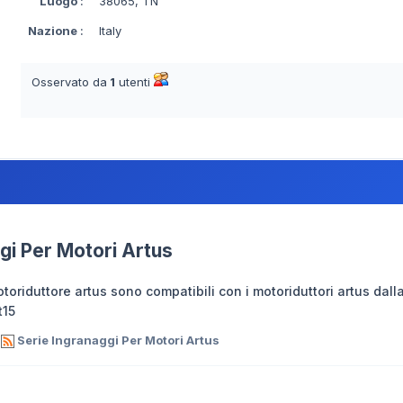
Luogo
:
38065, TN
Nazione
:
Italy
Osservato da
1
utenti
gi Per Motori Artus
toriduttore artus sono compatibili con i motoriduttori artus dall
t15
i
Serie Ingranaggi Per Motori Artus