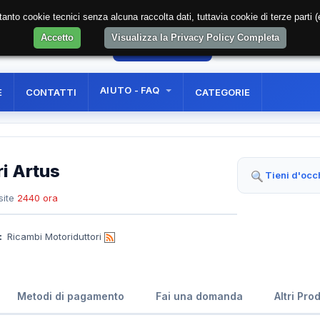
soltanto cookie tecnici senza alcuna raccolta dati, tuttavia cookie di terze part
Accetto
Visualizza la Privacy Policy Completa
58
AREA RISERVATA
REGISTRAZIONE UTE
AIUTO - FAQ
E
CONTATTI
CATEGORIE
i Artus
Tieni d'occ
site
2440 ora
:
Ricambi Motoriduttori
Metodi di pagamento
Fai una domanda
Altri Pro