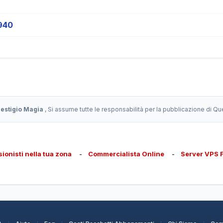
940
restigio Magia
, Si assume tutte le responsabilità per la pubblicazione di Q
sionisti nella tua zona
-
Commercialista Online
-
Server VPS 
·
·
·
·
·