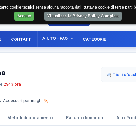
soltanto cookie tecnici senza alcuna raccolta dati, tuttavia cookie di terze part
Accetto
Visualizza la Privacy Policy Completa
49
AREA RISERVATA
REGISTRAZIONE UTE
AIUTO - FAQ
E
CONTATTI
CATEGORIE
sa
Tieni d'occ
te
2943 ora
:
Accessori per maghi
Metodi di pagamento
Fai una domanda
Altri Pro