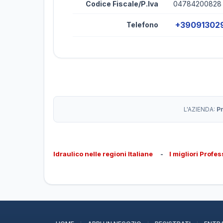
Codice Fiscale/P.Iva
04784200828
+39091302
Telefono
L'AZIENDA:
P
Idraulico nelle regioni Italiane
-
I migliori Profes
·
·
·