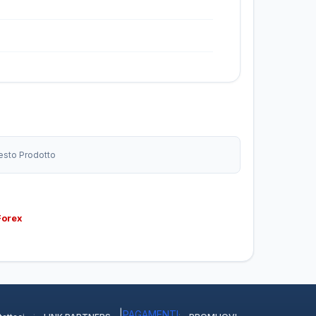
uesto Prodotto
Forex
·
|
PAGAMENTI
·