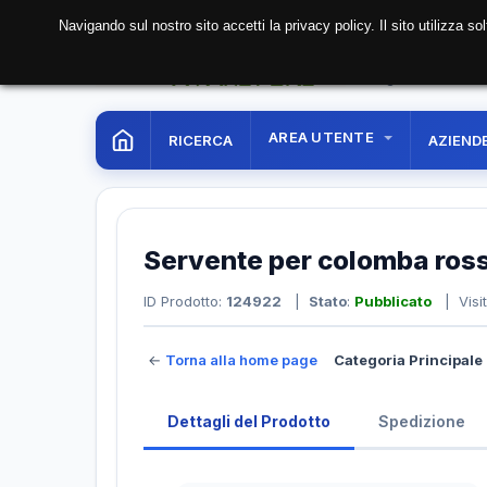
Navigando sul nostro sito accetti la privacy policy. Il sito utilizza 
07 Aug. 2026
05:27:
AREA UTENTE
RICERCA
AZIEND
Servente per colomba ros
ID Prodotto:
124922
|
Stato
:
Pubblicato
| Visi
←
Torna alla home page
Categoria Principale 
Dettagli del Prodotto
Spedizione