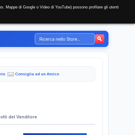
i (es. Mappe di Google o Video di YouTube) possono profilare gli utenti
NTE
REGISTRAZIONE AZIENDA
PREZZI-TARIFFE
hio
Consiglia ad un Amico
dotti del Venditore