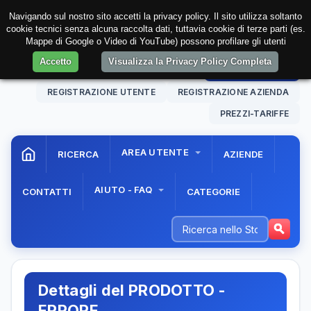
Navigando sul nostro sito accetti la privacy policy. Il sito utilizza soltanto
cookie tecnici senza alcuna raccolta dati, tuttavia cookie di terze parti (es.
Mappe di Google o Video di YouTube) possono profilare gli utenti
Accetto
Visualizza la Privacy Policy Completa
08 Aug. 2026
21:31:09
AREA RISERVATA
REGISTRAZIONE UTENTE
REGISTRAZIONE AZIENDA
PREZZI-TARIFFE
AREA UTENTE
RICERCA
AZIENDE
AIUTO - FAQ
CONTATTI
CATEGORIE
Dettagli del PRODOTTO -
ERRORE