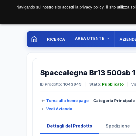
Navigando sul nostro sito accetti la privacy policy. Il sito utilizza 
06 Aug. 2026
23:12:2
AREA UTENTE
RICERCA
AZIEND
Spaccalegna Br13 500sb 1
ID Prodotto:
1043949
|
Stato
:
Pubblicato
| Vis
←
Torna alla home page
Categoria Principale 
←
Vedi Azienda
Dettagli del Prodotto
Spedizione