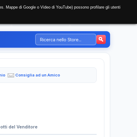
i (es. Mappe di Google o Video di YouTube) possono profilare gli utenti
NTE
REGISTRAZIONE AZIENDA
PREZZI-TARIFFE
hio
Consiglia ad un Amico
dotti del Venditore