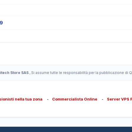
19
itech Store SAS
, Si assume tutte le responsabilità per la pubblicazione di
sionisti nella tua zona
-
Commercialista Online
-
Server VPS 