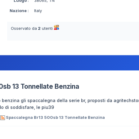
Luogo
:
38065, TN
Nazione
:
Italy
Osservato da
2
utenti
sb 13 Tonnellate Benzina
enzina gli spaccalegna della serie br, proposti da agritechstore
do di soddisfare, le piu39
o
Spaccalegna Br13 500sb 13 Tonnellate Benzina