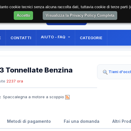
soltanto cookie tecnici senza alcuna raccolta dati, tuttavia cookie di terze part
Accetto
Visualizza la Privacy Policy Completa
1
AREA RISERVATA
REGISTRAZIONE UTE
AIUTO - FAQ
E
CONTATTI
CATEGORIE
3 Tonnellate Benzina
Tieni d'occ
ite
2237 ora
:
Spaccalegna a motore a scoppio
Metodi di pagamento
Fai una domanda
Altri Pro