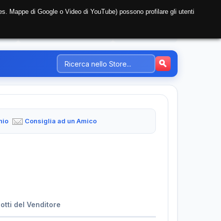
i (es. Mappe di Google o Video di YouTube) possono profilare gli utenti
NTE
REGISTRAZIONE AZIENDA
PREZZI-TARIFFE
hio
Consiglia ad un Amico
dotti del Venditore