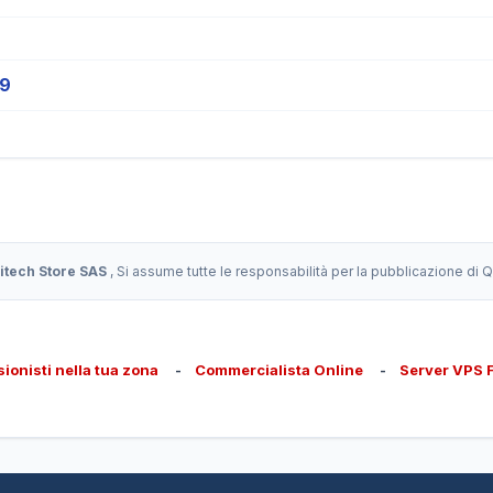
19
itech Store SAS
, Si assume tutte le responsabilità per la pubblicazione di
sionisti nella tua zona
-
Commercialista Online
-
Server VPS 