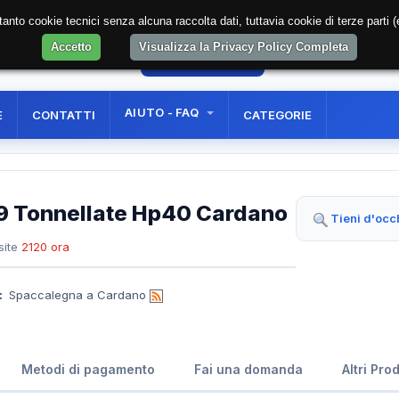
soltanto cookie tecnici senza alcuna raccolta dati, tuttavia cookie di terze part
Accetto
Visualizza la Privacy Policy Completa
08
AREA RISERVATA
REGISTRAZIONE UTE
AIUTO - FAQ
E
CONTATTI
CATEGORIE
19 Tonnellate Hp40 Cardano
Tieni d'occ
site
2120 ora
:
Spaccalegna a Cardano
Metodi di pagamento
Fai una domanda
Altri Pro