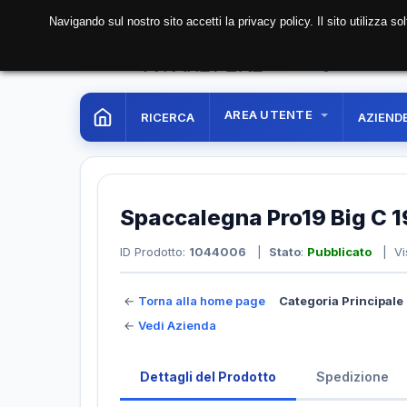
Navigando sul nostro sito accetti la privacy policy. Il sito utilizza 
07 Aug. 2026
16:56:
AREA UTENTE
RICERCA
AZIEND
Spaccalegna Pro19 Big C 
ID Prodotto:
1044006
|
Stato
:
Pubblicato
| Vi
←
Torna alla home page
Categoria Principale 
←
Vedi Azienda
Dettagli del Prodotto
Spedizione