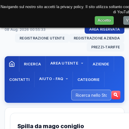
Navigando sul nostro sito accetti la privacy policy. Il sito utilizza soltanto c
di YouTub
Accetto
V
08 Aug. 2026
00:55:33
AREA RISERVATA
REGISTRAZIONE UTENTE
REGISTRAZIONE AZIENDA
PREZZI-TARIFFE
AREA UTENTE
RICERCA
AZIENDE
AIUTO - FAQ
CONTATTI
CATEGORIE
Spilla da mago coniglio