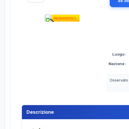
SE S
Luogo
:
Nazione
:
Osservato
Descrizione