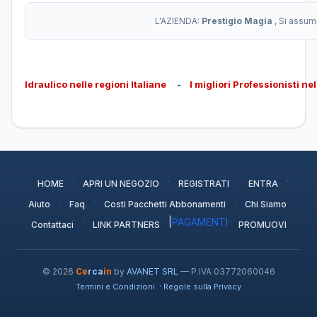
L'AZIENDA:
Prestigio Magia
, Si assum
Idraulico nelle regioni Italiane
-
I migliori Professionisti ne
·
·
·
·
HOME
APRI UN NEGOZIO
REGISTRATI
ENTRA
·
·
·
·
Aiuto
Faq
Costi Pacchetti Abbonamenti
Chi Siamo
·
|
PAGAMENTI
·
Contattaci
LINK PARTNERS
PROMUOVI
© 2026
Ce
rca
in
by
AVANET SRL
— P.IVA 03772060046
·
Termini e Condizioni
Regole sulla Privacy